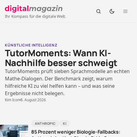
Ihr Kompass für die digitale Welt.
digital-
magazin.de
KÜNSTLICHE INTELLIGENZ
TutorMoments: Wann KI-
—
Nachhilfe besser schweigt
TutorMoments prüft sieben Sprachmodelle an echten
Ihr
Mathe-Dialogen. Der Benchmark zeigt, warum
hilfreiche KI zu viel helfen kann – und was seine
Kompass
Ergebnisse nicht belegen.
Kim Icon
8. August 2026
für
die
ANTHROPIC
KI
85 Prozent weniger Biologie-Fallbacks: