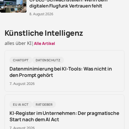
digitalen Flugfunk Vertrauen fehlt
8. August 2026
Künstliche Intelligenz
alles über KI
|
Alle Artikel
CHATGPT
DATENSCHUTZ
Datenminimierung bei KI-Tools: Was nicht in
den Prompt gehört
7. August 2026
EU AI ACT
RATGEBER
KI-Register im Unternehmen: Der pragmatische
Start nach dem AI Act
7. August 2026