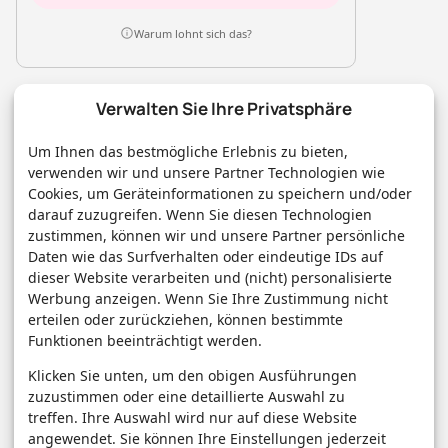
Warum lohnt sich das?
Rubriken
Verwalten Sie Ihre Privatsphäre
Künstliche Intelligenz
Um Ihnen das bestmögliche Erlebnis zu bieten,
Technologie & IT
verwenden wir und unsere Partner Technologien wie
Cookies, um Geräteinformationen zu speichern und/oder
E-Commerce & Handel
darauf zuzugreifen. Wenn Sie diesen Technologien
Consumer & Digital Life
zustimmen, können wir und unsere Partner persönliche
Marketing
Daten wie das Surfverhalten oder eindeutige IDs auf
Finanzen & FinTech
dieser Website verarbeiten und (nicht) personalisierte
Business & Karriere
Werbung anzeigen. Wenn Sie Ihre Zustimmung nicht
erteilen oder zurückziehen, können bestimmte
Sicherheit & Recht
Funktionen beeinträchtigt werden.
Digitalisierung
Klicken Sie unten, um den obigen Ausführungen
Marketing
zuzustimmen oder eine detaillierte Auswahl zu
treffen. Ihre Auswahl wird nur auf diese Website
Magazin
angewendet. Sie können Ihre Einstellungen jederzeit