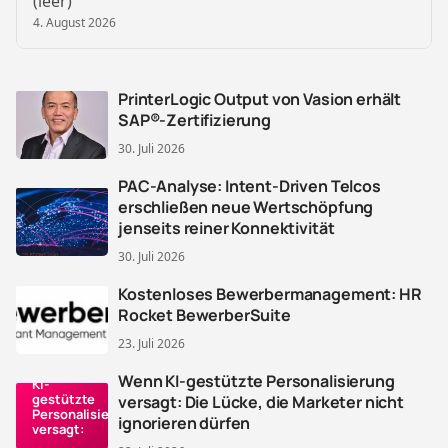
(leer)
4. August 2026
PrinterLogic Output von Vasion erhält
SAP®-Zertifizierung
30. Juli 2026
PAC-Analyse: Intent-Driven Telcos
erschließen neue Wertschöpfung
jenseits reiner Konnektivität
30. Juli 2026
Kostenloses Bewerbermanagement: HR
Rocket BewerberSuite
23. Juli 2026
Wenn
Wenn KI-gestützte Personalisierung
KI-
gestützte
versagt: Die Lücke, die Marketer nicht
Personalisierung
ignorieren dürfen
versagt: