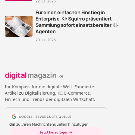
22. Juli 2026
Für einen einfachen Einstieg in
Enterprise-KI: Squirro präsentiert
Sammlung sofort einsatzbereiter KI-
Agenten
20. Juli 2026
digital
magazin
.de
Ihr Kompass für die digitale Welt. Fundierte
Artikel zu Digitalisierung, KI, E-Commerce,
FinTech und Trends der digitalen Wirtschaft.
GOOGLE · BEVORZUGTE QUELLE
dm
zu Ihren Nachrichtenquellen hinzufügen
Jetzt hinzufügen