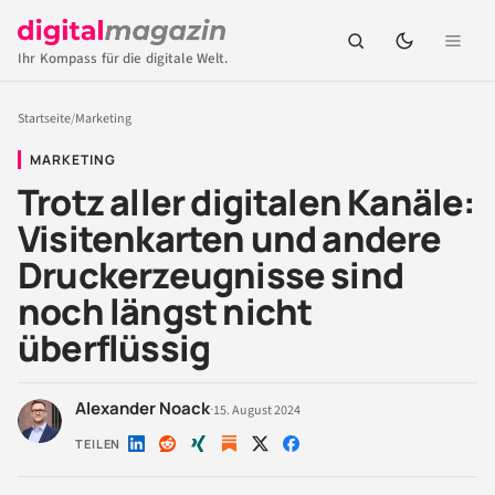
Ihr Kompass für die digitale Welt.
Startseite
/
Marketing
MARKETING
Trotz aller digitalen Kanäle:
Visitenkarten und andere
Druckerzeugnisse sind
noch längst nicht
überflüssig
Alexander Noack
·
15. August 2024
TEILEN
Auf
Auf
Auf
Auf
Auf
LinkedIn
Reddit
Xing
X
Facebook
teilen
teilen
teilen
teilen
teilen