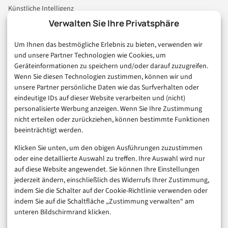
Künstliche Intelligenz
Technologie & IT
Verwalten Sie Ihre Privatsphäre
E-Commerce & Handel
Um Ihnen das bestmögliche Erlebnis zu bieten, verwenden wir
Consumer & Digital Life
und unsere Partner Technologien wie Cookies, um
Marketing
Geräteinformationen zu speichern und/oder darauf zuzugreifen.
Finanzen & FinTech
Wenn Sie diesen Technologien zustimmen, können wir und
unsere Partner persönliche Daten wie das Surfverhalten oder
Business & Karriere
eindeutige IDs auf dieser Website verarbeiten und (nicht)
Sicherheit & Recht
personalisierte Werbung anzeigen. Wenn Sie Ihre Zustimmung
Digitalisierung
nicht erteilen oder zurückziehen, können bestimmte Funktionen
Marketing
beeinträchtigt werden.
Klicken Sie unten, um den obigen Ausführungen zuzustimmen
Magazin
oder eine detaillierte Auswahl zu treffen. Ihre Auswahl wird nur
auf diese Website angewendet. Sie können Ihre Einstellungen
Unsere Redaktion
jederzeit ändern, einschließlich des Widerrufs Ihrer Zustimmung,
Werbeformate & Media Kit
indem Sie die Schalter auf der Cookie-Richtlinie verwenden oder
indem Sie auf die Schaltfläche „Zustimmung verwalten“ am
Rechtliches
unteren Bildschirmrand klicken.