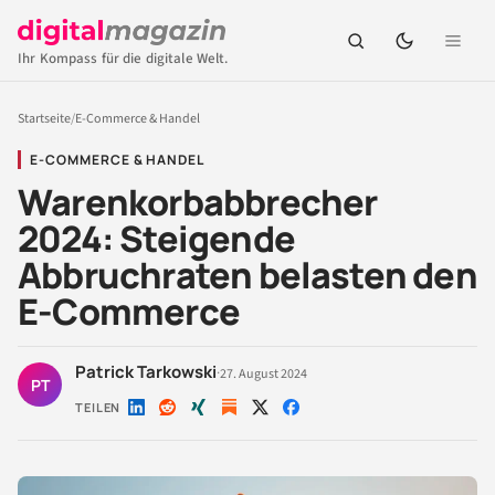
Ihr Kompass für die digitale Welt.
Startseite
/
E-Commerce & Handel
E-COMMERCE & HANDEL
Warenkorbabbrecher
2024: Steigende
Abbruchraten belasten den
E-Commerce
Patrick Tarkowski
·
27. August 2024
PT
TEILEN
Auf
Auf
Auf
Auf
Auf
LinkedIn
Reddit
Xing
X
Facebook
teilen
teilen
teilen
teilen
teilen