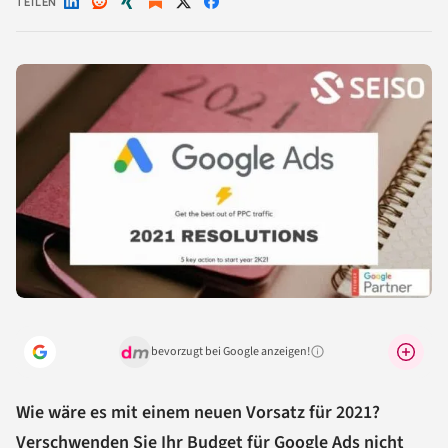
TEILEN
Auf
Auf
Auf
Auf
Auf
LinkedIn
Reddit
Xing
X
Facebook
teilen
teilen
teilen
teilen
teilen
bevorzugt bei Google anzeigen!
Warum lohnt sich das?
Wie wäre es mit einem neuen Vorsatz für 2021?
Verschwenden Sie Ihr Budget für Google Ads nicht