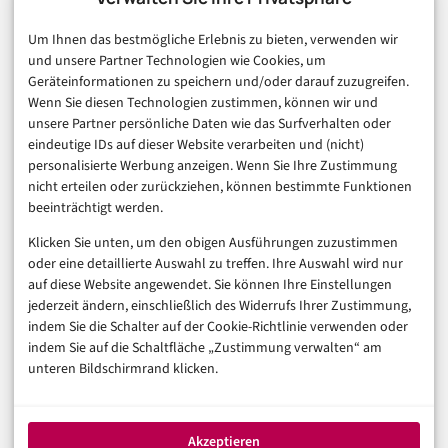
E-Commerce & Handel
Um Ihnen das bestmögliche Erlebnis zu bieten, verwenden wir
Consumer & Digital Life
und unsere Partner Technologien wie Cookies, um
Marketing
Geräteinformationen zu speichern und/oder darauf zuzugreifen.
Finanzen & FinTech
Wenn Sie diesen Technologien zustimmen, können wir und
unsere Partner persönliche Daten wie das Surfverhalten oder
Business & Karriere
eindeutige IDs auf dieser Website verarbeiten und (nicht)
Sicherheit & Recht
personalisierte Werbung anzeigen. Wenn Sie Ihre Zustimmung
Digitalisierung
nicht erteilen oder zurückziehen, können bestimmte Funktionen
Marketing
beeinträchtigt werden.
Klicken Sie unten, um den obigen Ausführungen zuzustimmen
Magazin
oder eine detaillierte Auswahl zu treffen. Ihre Auswahl wird nur
auf diese Website angewendet. Sie können Ihre Einstellungen
Unsere Redaktion
jederzeit ändern, einschließlich des Widerrufs Ihrer Zustimmung,
Werbeformate & Media Kit
indem Sie die Schalter auf der Cookie-Richtlinie verwenden oder
indem Sie auf die Schaltfläche „Zustimmung verwalten“ am
Rechtliches
unteren Bildschirmrand klicken.
Impressum
Datenschutzerklärung (EU)
Akzeptieren