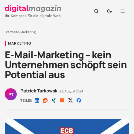
Ihr Kompass für die digitale Welt.
Startseite
/
Marketing
MARKETING
E-Mail-Marketing – kein
Unternehmen schöpft sein
Potential aus
Patrick Tarkowski
·
21. August 2024
PT
TEILEN
Auf
Auf
Auf
Auf
Auf
LinkedIn
Reddit
Xing
X
Facebook
teilen
teilen
teilen
teilen
teilen