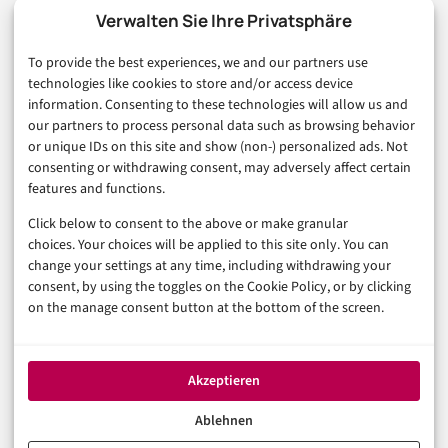
Marketing
Verwalten Sie Ihre Privatsphäre
Finanzen & FinTech
To provide the best experiences, we and our partners use
Business & Karriere
technologies like cookies to store and/or access device
Sicherheit & Recht
information. Consenting to these technologies will allow us and
Digitalisierung
our partners to process personal data such as browsing behavior
Marketing
or unique IDs on this site and show (non-) personalized ads. Not
consenting or withdrawing consent, may adversely affect certain
features and functions.
Magazin
Click below to consent to the above or make granular
Unsere Redaktion
choices. Your choices will be applied to this site only. You can
Werbeformate & Media Kit
change your settings at any time, including withdrawing your
consent, by using the toggles on the Cookie Policy, or by clicking
Rechtliches
on the manage consent button at the bottom of the screen.
Impressum
Datenschutzerklärung (EU)
Akzeptieren
Cookie-Richtlinie (EU)
Haftungsausschluss
Ablehnen