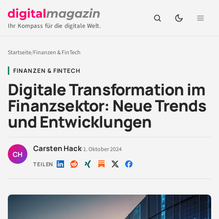
Ihr Kompass für die digitale Welt.
Startseite
/
Finanzen & FinTech
FINANZEN & FINTECH
Digitale Transformation im
Finanzsektor: Neue Trends
und Entwicklungen
Carsten Hack
·
1. Oktober 2024
CH
TEILEN
Auf
Auf
Auf
Auf
Auf
LinkedIn
Reddit
Xing
X
Facebook
teilen
teilen
teilen
teilen
teilen