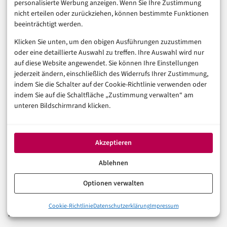
personalisierte Werbung anzeigen. Wenn Sie Ihre Zustimmung
nicht erteilen oder zurückziehen, können bestimmte Funktionen
Künstliche Intelligenz
beeinträchtigt werden.
Technologie & IT
E-Commerce & Handel
Klicken Sie unten, um den obigen Ausführungen zuzustimmen
oder eine detaillierte Auswahl zu treffen. Ihre Auswahl wird nur
Consumer & Digital Life
auf diese Website angewendet. Sie können Ihre Einstellungen
Marketing
jederzeit ändern, einschließlich des Widerrufs Ihrer Zustimmung,
Finanzen & FinTech
indem Sie die Schalter auf der Cookie-Richtlinie verwenden oder
Business & Karriere
indem Sie auf die Schaltfläche „Zustimmung verwalten“ am
unteren Bildschirmrand klicken.
Sicherheit & Recht
Digitalisierung
Marketing
Akzeptieren
Magazin
Ablehnen
Unsere Redaktion
Optionen verwalten
Werbeformate & Media Kit
Cookie-Richtlinie
Datenschutzerklärung
Impressum
Rechtliches