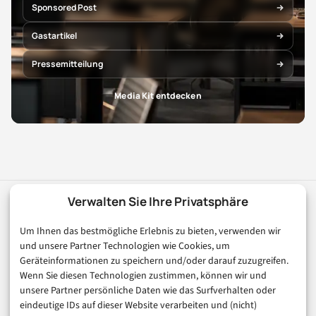
Sponsored Post
Gastartikel
Pressemitteilung
Media Kit entdecken
Verwalten Sie Ihre Privatsphäre
digital
magazin
.de
Um Ihnen das bestmögliche Erlebnis zu bieten, verwenden wir
Ihr Kompass für die digitale Welt. Fundierte Artikel zu
und unsere Partner Technologien wie Cookies, um
Digitalisierung, KI, E-Commerce, FinTech und Trends der
Geräteinformationen zu speichern und/oder darauf zuzugreifen.
digitalen Wirtschaft.
Wenn Sie diesen Technologien zustimmen, können wir und
unsere Partner persönliche Daten wie das Surfverhalten oder
eindeutige IDs auf dieser Website verarbeiten und (nicht)
Rubriken