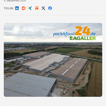
9. September 2024
TEILEN
Auf
Auf
Auf
Auf
Auf
LinkedIn
Reddit
Xing
X
Facebook
teilen
teilen
teilen
teilen
teilen