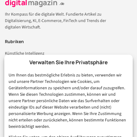
digital
magazin
.de
Ihr Kompass für die digitale Welt. Fundierte Artikel zu
Digitalisierung, KI, E-Commerce, FinTech und Trends der
digitalen Wirtschaft.
Rubriken
Künstliche Intelligenz
Technologie & IT
Verwalten Sie Ihre Privatsphäre
E-Commerce & Handel
Um Ihnen das bestmögliche Erlebnis zu bieten, verwenden wir
Consumer & Digital Life
und unsere Partner Technologien wie Cookies, um
Marketing
Geräteinformationen zu speichern und/oder darauf zuzugreifen.
Finanzen & FinTech
Wenn Sie diesen Technologien zustimmen, können wir und
unsere Partner persönliche Daten wie das Surfverhalten oder
Business & Karriere
eindeutige IDs auf dieser Website verarbeiten und (nicht)
Sicherheit & Recht
personalisierte Werbung anzeigen. Wenn Sie Ihre Zustimmung
Digitalisierung
nicht erteilen oder zurückziehen, können bestimmte Funktionen
Marketing
beeinträchtigt werden.