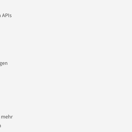
n APIs
ngen
n mehr
n