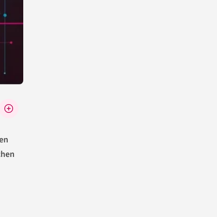
pen
chen