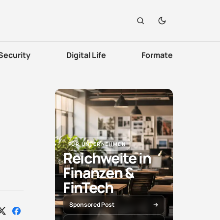
Security
Digital Life
Formate
FÜR UNTERNEHMEN
Reichweite in
Finanzen &
FinTech
Sponsored Post
Auf
Auf