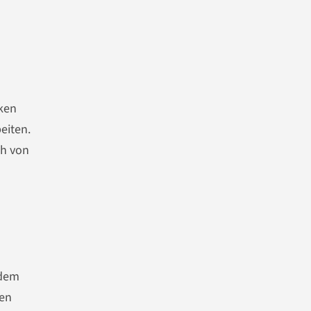
nken
eiten.
ch von
 dem
ten