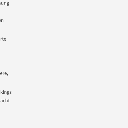
mung
en
rte
ere,
nkings
macht