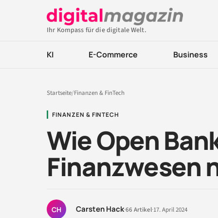
Ihr Kompass für die digitale Welt.
KI
E-Commerce
Business
Startseite
/
Finanzen & FinTech
FINANZEN & FINTECH
Wie Open Bank
Finanzwesen n
Carsten Hack
CH
·
66 Artikel
·
17. April 2024