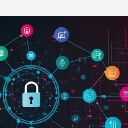
LinkedIn
Reddit
Xing
teilen
teilen
teilen