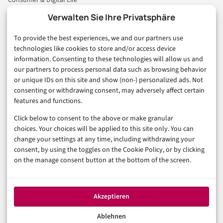
Consumer & Digital Life
Marketing
Verwalten Sie Ihre Privatsphäre
Finanzen & FinTech
To provide the best experiences, we and our partners use
Business & Karriere
technologies like cookies to store and/or access device
Sicherheit & Recht
information. Consenting to these technologies will allow us and
Digitalisierung
our partners to process personal data such as browsing behavior
Marketing
or unique IDs on this site and show (non-) personalized ads. Not
consenting or withdrawing consent, may adversely affect certain
features and functions.
Magazin
Click below to consent to the above or make granular
Unsere Redaktion
choices. Your choices will be applied to this site only. You can
Werbeformate & Media Kit
change your settings at any time, including withdrawing your
consent, by using the toggles on the Cookie Policy, or by clicking
Rechtliches
on the manage consent button at the bottom of the screen.
Impressum
Datenschutzerklärung (EU)
Akzeptieren
Cookie-Richtlinie (EU)
Haftungsausschluss
Ablehnen