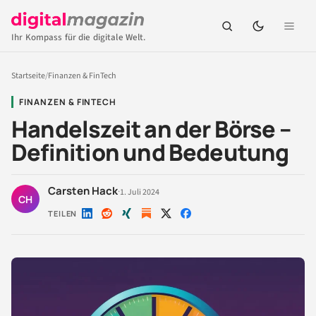
Ihr Kompass für die digitale Welt.
Startseite
/
Finanzen & FinTech
FINANZEN & FINTECH
Handelszeit an der Börse –
Definition und Bedeutung
Carsten Hack
·
1. Juli 2024
CH
TEILEN
Auf
Auf
Auf
Auf
Auf
LinkedIn
Reddit
Xing
X
Facebook
teilen
teilen
teilen
teilen
teilen