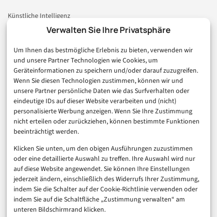
Künstliche Intelligenz
Technologie & IT
Verwalten Sie Ihre Privatsphäre
E-Commerce & Handel
Um Ihnen das bestmögliche Erlebnis zu bieten, verwenden wir
Consumer & Digital Life
und unsere Partner Technologien wie Cookies, um
Marketing
Geräteinformationen zu speichern und/oder darauf zuzugreifen.
Finanzen & FinTech
Wenn Sie diesen Technologien zustimmen, können wir und
unsere Partner persönliche Daten wie das Surfverhalten oder
Business & Karriere
eindeutige IDs auf dieser Website verarbeiten und (nicht)
Sicherheit & Recht
personalisierte Werbung anzeigen. Wenn Sie Ihre Zustimmung
Digitalisierung
nicht erteilen oder zurückziehen, können bestimmte Funktionen
Marketing
beeinträchtigt werden.
Klicken Sie unten, um den obigen Ausführungen zuzustimmen
Magazin
oder eine detaillierte Auswahl zu treffen. Ihre Auswahl wird nur
auf diese Website angewendet. Sie können Ihre Einstellungen
Unsere Redaktion
jederzeit ändern, einschließlich des Widerrufs Ihrer Zustimmung,
Werbeformate & Media Kit
indem Sie die Schalter auf der Cookie-Richtlinie verwenden oder
indem Sie auf die Schaltfläche „Zustimmung verwalten“ am
Rechtliches
unteren Bildschirmrand klicken.