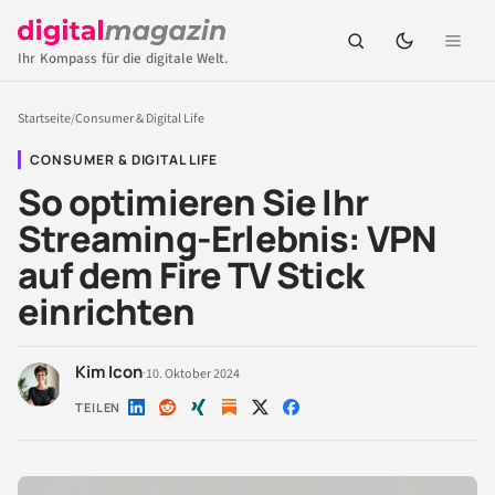
Ihr Kompass für die digitale Welt.
Startseite
/
Consumer & Digital Life
CONSUMER & DIGITAL LIFE
So optimieren Sie Ihr
Streaming-Erlebnis: VPN
auf dem Fire TV Stick
einrichten
Kim Icon
·
10. Oktober 2024
TEILEN
Auf
Auf
Auf
Auf
Auf
LinkedIn
Reddit
Xing
X
Facebook
teilen
teilen
teilen
teilen
teilen