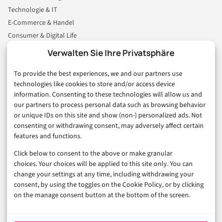
Technologie & IT
E-Commerce & Handel
Consumer & Digital Life
Marketing
Verwalten Sie Ihre Privatsphäre
Finanzen & FinTech
To provide the best experiences, we and our partners use
Business & Karriere
technologies like cookies to store and/or access device
Sicherheit & Recht
information. Consenting to these technologies will allow us and
Digitalisierung
our partners to process personal data such as browsing behavior
Marketing
or unique IDs on this site and show (non-) personalized ads. Not
consenting or withdrawing consent, may adversely affect certain
features and functions.
Magazin
Click below to consent to the above or make granular
Unsere Redaktion
choices. Your choices will be applied to this site only. You can
Werbeformate & Media Kit
change your settings at any time, including withdrawing your
consent, by using the toggles on the Cookie Policy, or by clicking
Rechtliches
on the manage consent button at the bottom of the screen.
Impressum