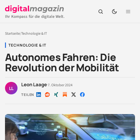
Ihr Kompass für die digitale Welt.
Startseite
/
Technologie & IT
TECHNOLOGIE & IT
Autonomes Fahren: Die
Revolution der Mobilität
Leon Laage
·
7. Oktober 2024
LL
TEILEN
Auf
Auf
Auf
Auf
Auf
LinkedIn
Reddit
Xing
X
Facebook
teilen
teilen
teilen
teilen
teilen