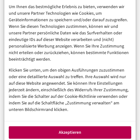
E-Commerce & Handel
Um Ihnen das bestmögliche Erlebnis zu bieten, verwenden wir
Consumer & Digital Life
und unsere Partner Technologien wie Cookies, um
Marketing
Geräteinformationen zu speichern und/oder darauf zuzugreifen.
Finanzen & FinTech
Wenn Sie diesen Technologien zustimmen, können wir und
unsere Partner persönliche Daten wie das Surfverhalten oder
Business & Karriere
eindeutige IDs auf dieser Website verarbeiten und (nicht)
Sicherheit & Recht
personalisierte Werbung anzeigen. Wenn Sie Ihre Zustimmung
Digitalisierung
nicht erteilen oder zurückziehen, können bestimmte Funktionen
Marketing
beeinträchtigt werden.
Klicken Sie unten, um den obigen Ausführungen zuzustimmen
Magazin
oder eine detaillierte Auswahl zu treffen. Ihre Auswahl wird nur
auf diese Website angewendet. Sie können Ihre Einstellungen
Unsere Redaktion
jederzeit ändern, einschließlich des Widerrufs Ihrer Zustimmung,
Werbeformate & Media Kit
indem Sie die Schalter auf der Cookie-Richtlinie verwenden oder
indem Sie auf die Schaltfläche „Zustimmung verwalten“ am
Rechtliches
unteren Bildschirmrand klicken.
Impressum
Datenschutzerklärung (EU)
Akzeptieren
Cookie-Richtlinie (EU)