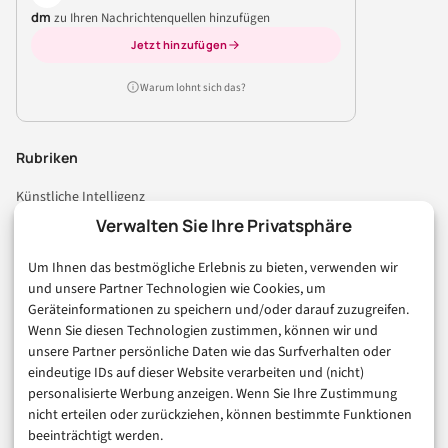
dm
zu Ihren Nachrichtenquellen hinzufügen
Jetzt hinzufügen
Warum lohnt sich das?
Rubriken
Künstliche Intelligenz
Technologie & IT
Verwalten Sie Ihre Privatsphäre
E-Commerce & Handel
Um Ihnen das bestmögliche Erlebnis zu bieten, verwenden wir
Consumer & Digital Life
und unsere Partner Technologien wie Cookies, um
Marketing
Geräteinformationen zu speichern und/oder darauf zuzugreifen.
Finanzen & FinTech
Wenn Sie diesen Technologien zustimmen, können wir und
unsere Partner persönliche Daten wie das Surfverhalten oder
Business & Karriere
eindeutige IDs auf dieser Website verarbeiten und (nicht)
Sicherheit & Recht
personalisierte Werbung anzeigen. Wenn Sie Ihre Zustimmung
Digitalisierung
nicht erteilen oder zurückziehen, können bestimmte Funktionen
Marketing
beeinträchtigt werden.