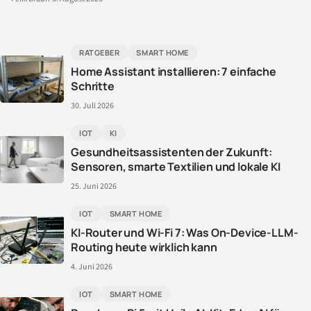
RATGEBER
SMART HOME
Home Assistant installieren: 7 einfache
Schritte
30. Juli 2026
IOT
KI
Gesundheitsassistenten der Zukunft:
Sensoren, smarte Textilien und lokale KI
25. Juni 2026
IOT
SMART HOME
KI-Router und Wi-Fi 7: Was On-Device-LLM-
Routing heute wirklich kann
4. Juni 2026
IOT
SMART HOME