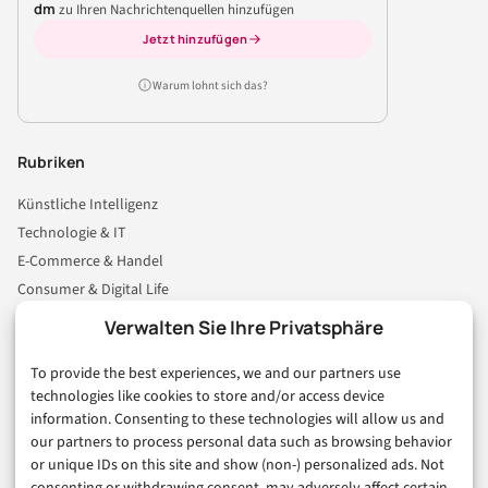
dm
zu Ihren Nachrichtenquellen hinzufügen
Jetzt hinzufügen
Warum lohnt sich das?
Rubriken
Künstliche Intelligenz
Technologie & IT
E-Commerce & Handel
Consumer & Digital Life
Marketing
Verwalten Sie Ihre Privatsphäre
Finanzen & FinTech
To provide the best experiences, we and our partners use
Business & Karriere
technologies like cookies to store and/or access device
Sicherheit & Recht
information. Consenting to these technologies will allow us and
Digitalisierung
our partners to process personal data such as browsing behavior
Marketing
or unique IDs on this site and show (non-) personalized ads. Not