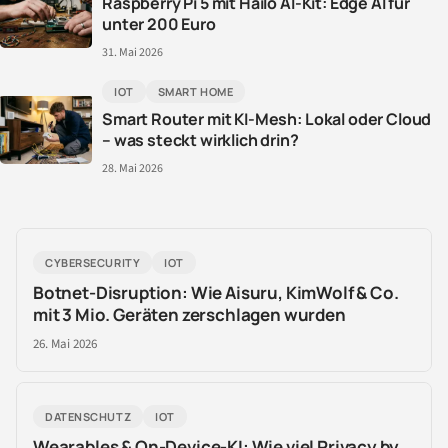
Raspberry Pi 5 mit Hailo AI-Kit: Edge AI für
unter 200 Euro
31. Mai 2026
IOT
SMART HOME
Smart Router mit KI-Mesh: Lokal oder Cloud
– was steckt wirklich drin?
28. Mai 2026
CYBERSECURITY
IOT
Botnet-Disruption: Wie Aisuru, KimWolf & Co.
mit 3 Mio. Geräten zerschlagen wurden
26. Mai 2026
DATENSCHUTZ
IOT
Wearables & On-Device-KI: Wie viel Privacy by