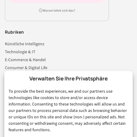
Warum lohnt sich das?
Rubriken
Künstliche Intelligenz
Technologie & IT
E-Commerce & Handel
Consumer & Digital Life
Marketing
Verwalten Sie Ihre Privatsphäre
Finanzen & FinTech
To provide the best experiences, we and our partners use
Business & Karriere
technologies like cookies to store and/or access device
Sicherheit & Recht
information. Consenting to these technologies will allow us and
Digitalisierung
our partners to process personal data such as browsing behavior
Marketing
or unique IDs on this site and show (non-) personalized ads. Not
consenting or withdrawing consent, may adversely affect certain
features and functions.
Magazin