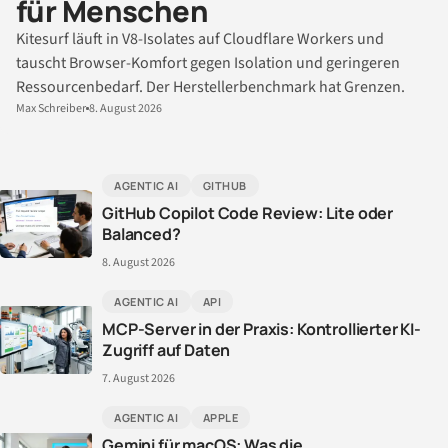
für Menschen
Kitesurf läuft in V8-Isolates auf Cloudflare Workers und
tauscht Browser-Komfort gegen Isolation und geringeren
Ressourcenbedarf. Der Herstellerbenchmark hat Grenzen.
Max Schreiber
8. August 2026
AGENTIC AI
GITHUB
GitHub Copilot Code Review: Lite oder
Balanced?
8. August 2026
AGENTIC AI
API
MCP-Server in der Praxis: Kontrollierter KI-
Zugriff auf Daten
7. August 2026
AGENTIC AI
APPLE
Gemini für macOS: Was die