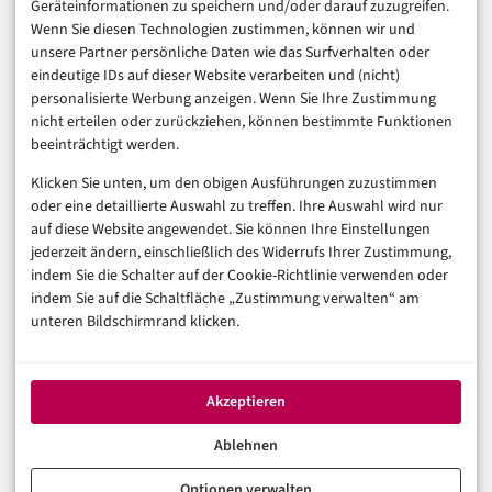
Geräteinformationen zu speichern und/oder darauf zuzugreifen.
Finanzen & FinTech
Wenn Sie diesen Technologien zustimmen, können wir und
unsere Partner persönliche Daten wie das Surfverhalten oder
Business & Karriere
eindeutige IDs auf dieser Website verarbeiten und (nicht)
Sicherheit & Recht
personalisierte Werbung anzeigen. Wenn Sie Ihre Zustimmung
Digitalisierung
nicht erteilen oder zurückziehen, können bestimmte Funktionen
Marketing
beeinträchtigt werden.
Klicken Sie unten, um den obigen Ausführungen zuzustimmen
Magazin
oder eine detaillierte Auswahl zu treffen. Ihre Auswahl wird nur
auf diese Website angewendet. Sie können Ihre Einstellungen
Unsere Redaktion
jederzeit ändern, einschließlich des Widerrufs Ihrer Zustimmung,
Werbeformate & Media Kit
indem Sie die Schalter auf der Cookie-Richtlinie verwenden oder
indem Sie auf die Schaltfläche „Zustimmung verwalten“ am
Rechtliches
unteren Bildschirmrand klicken.
Impressum
Datenschutzerklärung (EU)
Akzeptieren
Cookie-Richtlinie (EU)
Haftungsausschluss
Ablehnen
Optionen verwalten