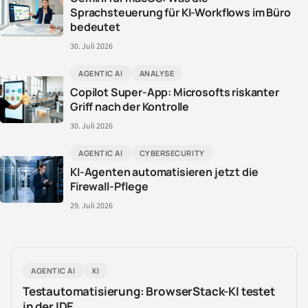
Sprachsteuerung für KI-Workflows im Büro
bedeutet
30. Juli 2026
AGENTIC AI
ANALYSE
Copilot Super-App: Microsofts riskanter
Griff nach der Kontrolle
30. Juli 2026
AGENTIC AI
CYBERSECURITY
KI-Agenten automatisieren jetzt die
Firewall-Pflege
29. Juli 2026
AGENTIC AI
KI
Testautomatisierung: BrowserStack-KI testet
in der IDE