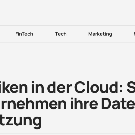
FinTech
Tech
Marketing
iken in der Cloud: 
rnehmen ihre Dat
utzung