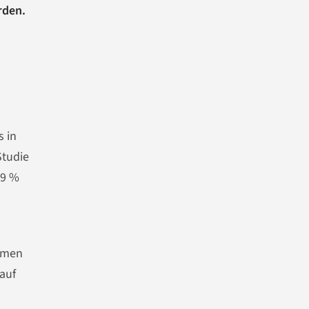
rden.
s in
Studie
29 %
lemen
 auf