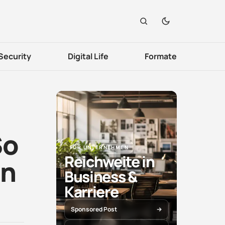
Security
Digital Life
Formate
So
FÜR UNTERNEHMEN
Reichweite in
en
Business &
Karriere
Sponsored Post