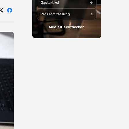
Gastartikel
Auf
Auf
Pressemitteilung
X
Facebook
teilen
teilen
Media Kit entdecken