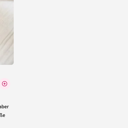
aber
oße