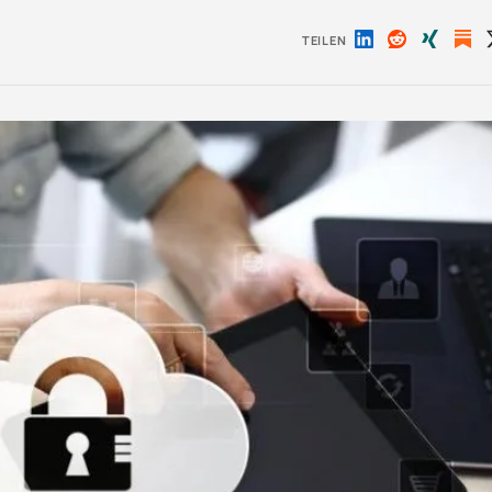
TEILEN
Auf
Auf
Auf
LinkedIn
Reddit
Xing
teilen
teilen
teilen