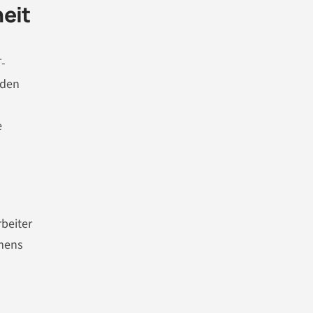
eit
T-
 den
e
beiter
hmens