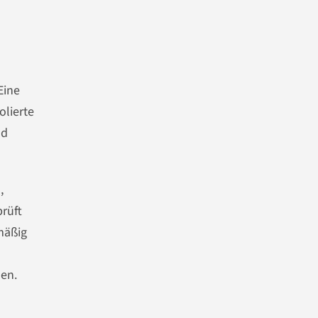
Eine
olierte
nd
,
rüft
mäßig
en.