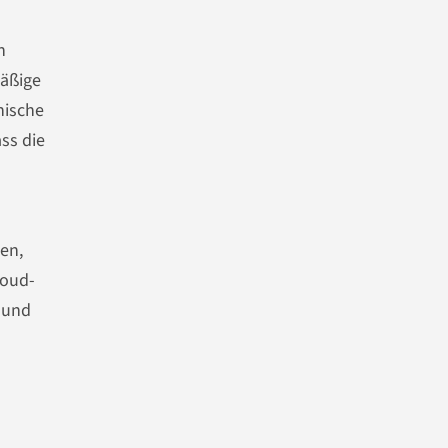
n
äßige
nische
ss die
en,
loud-
t und