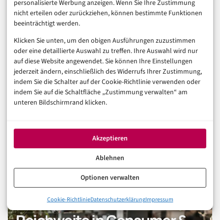
personalisierte Werbung anzeigen. Wenn Sie Ihre Zustimmung
5. August 2026
nicht erteilen oder zurückziehen, können bestimmte Funktionen
beeinträchtigt werden.
Klicken Sie unten, um den obigen Ausführungen zuzustimmen
TECHNOLOGIE & IT
oder eine detaillierte Auswahl zu treffen. Ihre Auswahl wird nur
WHATSAPP
auf diese Website angewendet. Sie können Ihre Einstellungen
WhatsApp mehrere Geräte: 5 wichtige
jederzeit ändern, einschließlich des Widerrufs Ihrer Zustimmung,
Tipps
indem Sie die Schalter auf der Cookie-Richtlinie verwenden oder
indem Sie auf die Schaltfläche „Zustimmung verwalten“ am
unteren Bildschirmrand klicken.
3. August 2026
Akzeptieren
Ablehnen
Optionen verwalten
Cookie-Richtlinie
Datenschutzerklärung
Impressum
FÜR UNTERNEHMEN