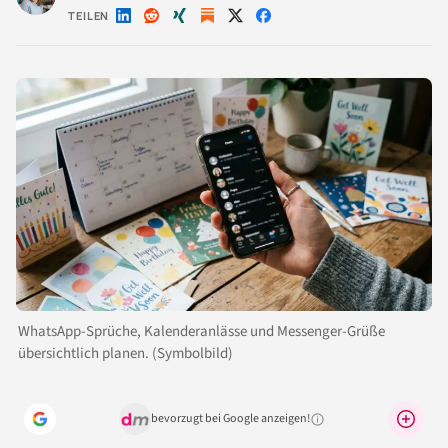
TEILEN
Auf
Auf
Auf
Auf
Auf
LinkedIn
Reddit
Xing
X
Facebook
teilen
teilen
teilen
teilen
teilen
WhatsApp-Sprüche, Kalenderanlässe und Messenger-Grüße
übersichtlich planen. (Symbolbild)
bevorzugt bei Google anzeigen!
Warum lohnt sich das?