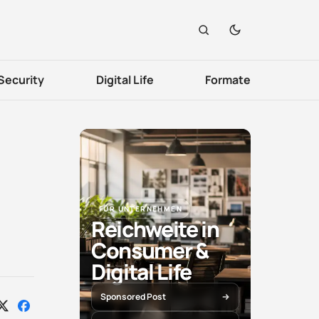
Security
Digital Life
Formate
FÜR UNTERNEHMEN
Reichweite in
Consumer &
Digital Life
Sponsored Post
Auf
Auf