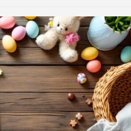
LinkedIn
Reddit
Xing
teilen
teilen
teilen