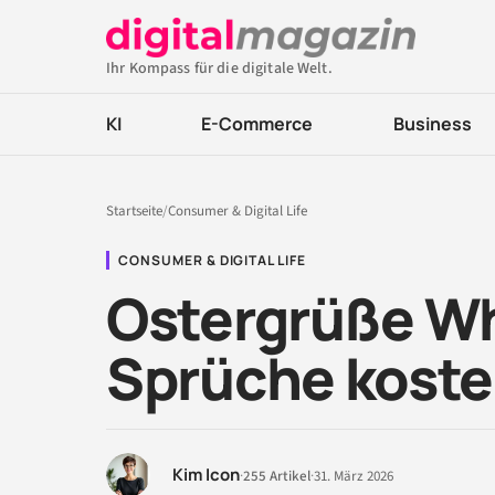
Ihr Kompass für die digitale Welt.
KI
E-Commerce
Business
Startseite
/
Consumer & Digital Life
CONSUMER & DIGITAL LIFE
Ostergrüße W
Sprüche koste
Kim Icon
·
255 Artikel
·
31. März 2026