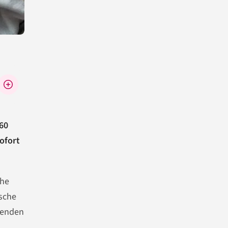
60
sofort
ohe
nsche
senden