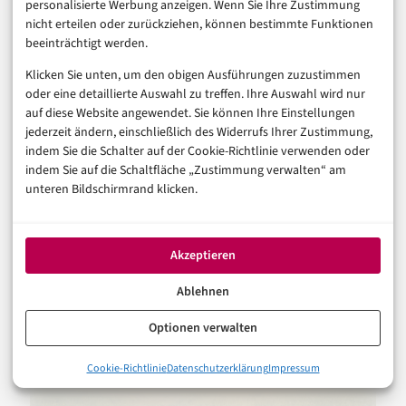
personalisierte Werbung anzeigen. Wenn Sie Ihre Zustimmung
nicht erteilen oder zurückziehen, können bestimmte Funktionen
beeinträchtigt werden.
Nutz die Zeit für die Serie, die du schon seit Monaten
schauen wolltest. Danach bist du sowohl gesund als auch
Klicken Sie unten, um den obigen Ausführungen zuzustimmen
kulturell auf dem neuesten Stand. Gute Besserung!
oder eine detaillierte Auswahl zu treffen. Ihre Auswahl wird nur
auf diese Website angewendet. Sie können Ihre Einstellungen
jederzeit ändern, einschließlich des Widerrufs Ihrer Zustimmung,
indem Sie die Schalter auf der Cookie-Richtlinie verwenden oder
WhatsApp
indem Sie auf die Schaltfläche „Zustimmung verwalten“ am
unteren Bildschirmrand klicken.
AUCH INTERESSANT
Akzeptieren
Ablehnen
Optionen verwalten
0%
Cookie-Richtlinie
Datenschutzerklärung
Impressum
Warum Genesungswünsche so viel bewirken können