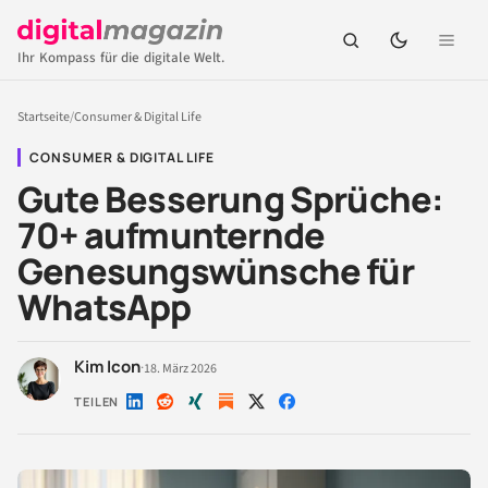
Ihr Kompass für die digitale Welt.
Startseite
/
Consumer & Digital Life
CONSUMER & DIGITAL LIFE
Gute Besserung Sprüche:
70+ aufmunternde
Genesungswünsche für
WhatsApp
Kim Icon
·
18. März 2026
TEILEN
Auf
Auf
Auf
Auf
Auf
LinkedIn
Reddit
Xing
X
Facebook
teilen
teilen
teilen
teilen
teilen