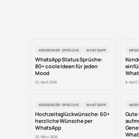
MESSENGER-SPRÜCHE
WHATSAPP
MESS
WhatsApp Status Sprüche:
Kond
80+ coole Ideen für jeden
einfü
Mood
What
13. April 2026
6. April 
MESSENGER-SPRÜCHE
WHATSAPP
MESS
Hochzeitsglückwünsche: 60+
Gute 
herzliche Wünsche per
aufm
WhatsApp
Gene
What
23. März 2026