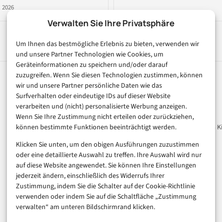
 2026
Verwalten Sie Ihre Privatsphäre
Um Ihnen das bestmögliche Erlebnis zu bieten, verwenden wir
und unsere Partner Technologien wie Cookies, um
Geräteinformationen zu speichern und/oder darauf
zuzugreifen. Wenn Sie diesen Technologien zustimmen, können
wir und unsere Partner persönliche Daten wie das
Rubriken
Magazin
Surfverhalten oder eindeutige IDs auf dieser Website
verarbeiten und (nicht) personalisierte Werbung anzeigen.
Künstliche Intelligenz
Unsere Redaktion
Wenn Sie Ihre Zustimmung nicht erteilen oder zurückziehen,
können bestimmte Funktionen beeinträchtigt werden.
Technologie & IT
Werbeformate & Media Ki
E-Commerce & Handel
Klicken Sie unten, um den obigen Ausführungen zuzustimmen
Consumer & Digital Life
oder eine detaillierte Auswahl zu treffen. Ihre Auswahl wird nur
auf diese Website angewendet. Sie können Ihre Einstellungen
Marketing
jederzeit ändern, einschließlich des Widerrufs Ihrer
Finanzen & FinTech
Zustimmung, indem Sie die Schalter auf der Cookie-Richtlinie
Business & Karriere
verwenden oder indem Sie auf die Schaltfläche „Zustimmung
Sicherheit & Recht
verwalten“ am unteren Bildschirmrand klicken.
Digitalisierung