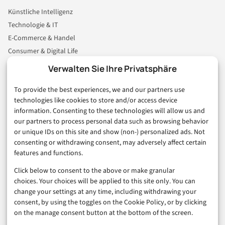
Künstliche Intelligenz
Technologie & IT
E-Commerce & Handel
Consumer & Digital Life
Marketing
Verwalten Sie Ihre Privatsphäre
Finanzen & FinTech
To provide the best experiences, we and our partners use
Business & Karriere
technologies like cookies to store and/or access device
Sicherheit & Recht
information. Consenting to these technologies will allow us and
Digitalisierung
our partners to process personal data such as browsing behavior
Marketing
or unique IDs on this site and show (non-) personalized ads. Not
consenting or withdrawing consent, may adversely affect certain
features and functions.
Magazin
Click below to consent to the above or make granular
Unsere Redaktion
choices. Your choices will be applied to this site only. You can
Werbeformate & Media Kit
change your settings at any time, including withdrawing your
consent, by using the toggles on the Cookie Policy, or by clicking
Rechtliches
on the manage consent button at the bottom of the screen.