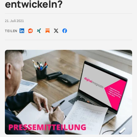
entwickeln?
21. Juli 2021
TEILEN
Auf
Auf
Auf
Auf
Auf
LinkedIn
Reddit
Xing
X
Facebook
teilen
teilen
teilen
teilen
teilen