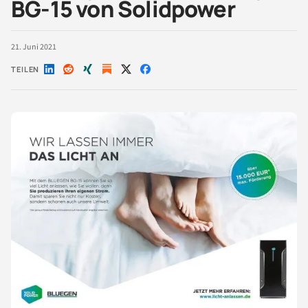
BG-15 von Solidpower
21. Juni 2021
TEILEN
Auf
Auf
Auf
Auf
Auf
LinkedIn
Reddit
Xing
X
Facebook
teilen
teilen
teilen
teilen
teilen