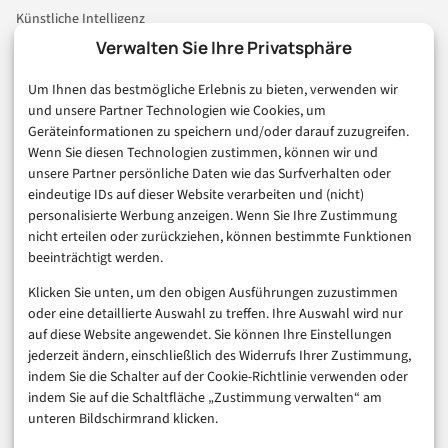
Künstliche Intelligenz
Technologie & IT
Verwalten Sie Ihre Privatsphäre
E-Commerce & Handel
Um Ihnen das bestmögliche Erlebnis zu bieten, verwenden wir
Consumer & Digital Life
und unsere Partner Technologien wie Cookies, um
Marketing
Geräteinformationen zu speichern und/oder darauf zuzugreifen.
Finanzen & FinTech
Wenn Sie diesen Technologien zustimmen, können wir und
unsere Partner persönliche Daten wie das Surfverhalten oder
Business & Karriere
eindeutige IDs auf dieser Website verarbeiten und (nicht)
Sicherheit & Recht
personalisierte Werbung anzeigen. Wenn Sie Ihre Zustimmung
Digitalisierung
nicht erteilen oder zurückziehen, können bestimmte Funktionen
Marketing
beeinträchtigt werden.
Klicken Sie unten, um den obigen Ausführungen zuzustimmen
Magazin
oder eine detaillierte Auswahl zu treffen. Ihre Auswahl wird nur
auf diese Website angewendet. Sie können Ihre Einstellungen
Unsere Redaktion
jederzeit ändern, einschließlich des Widerrufs Ihrer Zustimmung,
Werbeformate & Media Kit
indem Sie die Schalter auf der Cookie-Richtlinie verwenden oder
indem Sie auf die Schaltfläche „Zustimmung verwalten“ am
Rechtliches
unteren Bildschirmrand klicken.