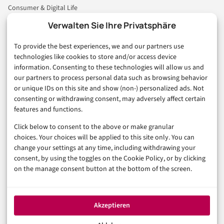
Consumer & Digital Life
Marketing
Verwalten Sie Ihre Privatsphäre
Finanzen & FinTech
To provide the best experiences, we and our partners use
Business & Karriere
technologies like cookies to store and/or access device
Sicherheit & Recht
information. Consenting to these technologies will allow us and
Digitalisierung
our partners to process personal data such as browsing behavior
Marketing
or unique IDs on this site and show (non-) personalized ads. Not
consenting or withdrawing consent, may adversely affect certain
features and functions.
Magazin
Click below to consent to the above or make granular
Unsere Redaktion
choices. Your choices will be applied to this site only. You can
Werbeformate & Media Kit
change your settings at any time, including withdrawing your
consent, by using the toggles on the Cookie Policy, or by clicking
Rechtliches
on the manage consent button at the bottom of the screen.
Impressum
Datenschutzerklärung (EU)
Akzeptieren
Cookie-Richtlinie (EU)