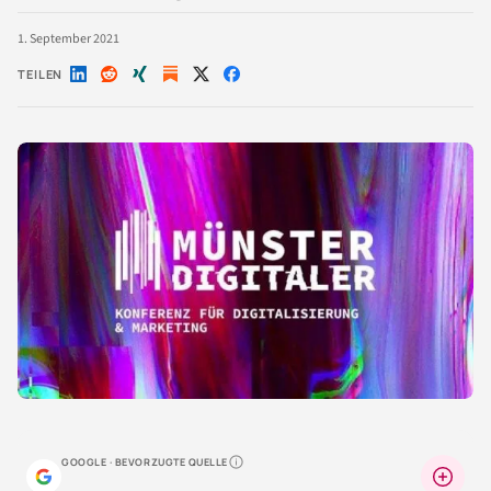
1. September 2021
TEILEN
Auf
Auf
Auf
Auf
Auf
LinkedIn
Reddit
Xing
X
Facebook
teilen
teilen
teilen
teilen
teilen
GOOGLE · BEVORZUGTE QUELLE
Warum lohnt sich das?