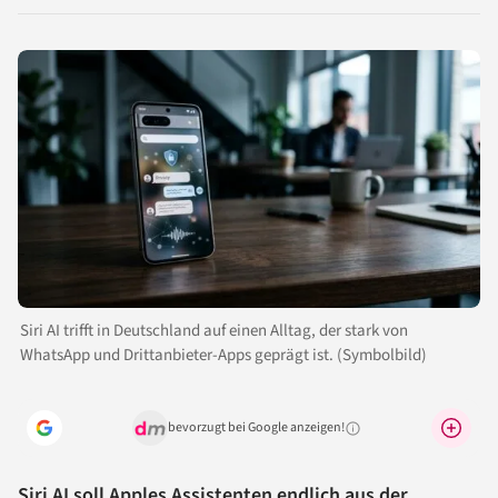
LinkedIn
Reddit
Xing
X
Facebook
teilen
teilen
teilen
teilen
teilen
Siri AI trifft in Deutschland auf einen Alltag, der stark von
WhatsApp und Drittanbieter-Apps geprägt ist. (Symbolbild)
bevorzugt bei Google anzeigen!
Warum lohnt sich das?
Siri AI soll Apples Assistenten endlich aus der