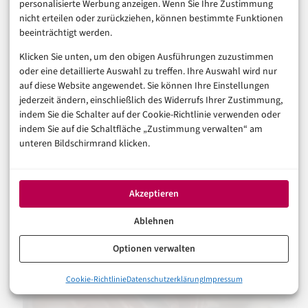
personalisierte Werbung anzeigen. Wenn Sie Ihre Zustimmung
möchte, dass Siri AI in Deutschland mehr ist als ein
nicht erteilen oder zurückziehen, können bestimmte Funktionen
beeinträchtigt werden.
hübscher Chatbot, muss diese Kette ernst nehmen.
Klicken Sie unten, um den obigen Ausführungen zuzustimmen
Ein Blick auf
Apples Rolle beim Durchbruch von
oder eine detaillierte Auswahl zu treffen. Ihre Auswahl wird nur
auf diese Website angewendet. Sie können Ihre Einstellungen
Passkeys
zeigt: Der Konzern kann Standards in den
jederzeit ändern, einschließlich des Widerrufs Ihrer Zustimmung,
Massenmarkt drücken. Aber bei Siri AI reicht ein
indem Sie die Schalter auf der Cookie-Richtlinie verwenden oder
indem Sie auf die Schaltfläche „Zustimmung verwalten“ am
Standard nicht, wenn die wichtigsten Apps keinen
unteren Bildschirmrand klicken.
Anreiz sehen, ihre Inhalte kontrolliert zu öffnen.
Akzeptieren
AUCH INTERESSANT
Ablehnen
Optionen verwalten
0%
Cookie-Richtlinie
Datenschutzerklärung
Impressum
Siri AI in Deutschland: Das eigentliche Problem ist nicht nur d