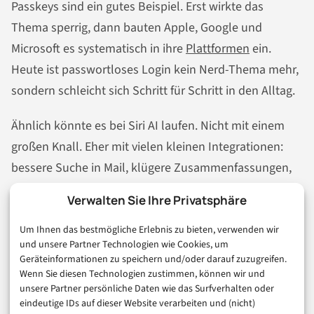
Passkeys sind ein gutes Beispiel. Erst wirkte das
Thema sperrig, dann bauten Apple, Google und
Microsoft es systematisch in ihre
Plattformen
ein.
Heute ist passwortloses Login kein Nerd-Thema mehr,
sondern schleicht sich Schritt für Schritt in den Alltag.
Ähnlich könnte es bei Siri AI laufen. Nicht mit einem
großen Knall. Eher mit vielen kleinen Integrationen:
bessere Suche in Mail, klügere Zusammenfassungen,
App-Aktionen per Sprache, kontextbezogene
Verwalten Sie Ihre Privatsphäre
Vorschläge, lokale Indizes, neue Berechtigungsdialoge.
Langweilig? Vielleicht. Wirksam? Vermutlich.
Um Ihnen das bestmögliche Erlebnis zu bieten, verwenden wir
und unsere Partner Technologien wie Cookies, um
Geräteinformationen zu speichern und/oder darauf zuzugreifen.
Der Weg dorthin führt aber nicht nur über Apple. Er
Wenn Sie diesen Technologien zustimmen, können wir und
führt über Entwickelnde, App-Anbieter,
unsere Partner persönliche Daten wie das Surfverhalten oder
eindeutige IDs auf dieser Website verarbeiten und (nicht)
Datenschutzbehörden und
Geschäftsmodelle
. Wer