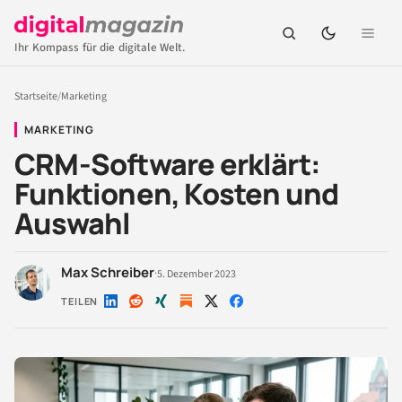
Ihr Kompass für die digitale Welt.
Startseite
/
Marketing
MARKETING
CRM-Software erklärt:
Funktionen, Kosten und
Auswahl
Max Schreiber
·
5. Dezember 2023
TEILEN
Auf
Auf
Auf
Auf
Auf
LinkedIn
Reddit
Xing
X
Facebook
teilen
teilen
teilen
teilen
teilen