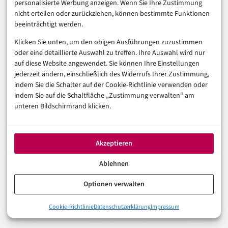
personalisierte Werbung anzeigen. Wenn Sie Ihre Zustimmung
Welche Teams arbeiten täglich im CRM?
Ein
nicht erteilen oder zurückziehen, können bestimmte Funktionen
System für Vertrieb allein wird anders bewertet als
beeinträchtigt werden.
eine Plattform für Marketing, Sales und Service.
Klicken Sie unten, um den obigen Ausführungen zuzustimmen
oder eine detaillierte Auswahl zu treffen. Ihre Auswahl wird nur
Welche Daten sind Pflicht?
Je klarer das
auf diese Website angewendet. Sie können Ihre Einstellungen
Datenmodell, desto geringer die spätere Dubletten-
jederzeit ändern, einschließlich des Widerrufs Ihrer Zustimmung,
indem Sie die Schalter auf der Cookie-Richtlinie verwenden oder
und Feldhölle.
indem Sie auf die Schaltfläche „Zustimmung verwalten“ am
Welche Integrationen sind unverzichtbar?
E-Mail
unteren Bildschirmrand klicken.
und Kalender reichen selten. Oft kommen ERP,
Shop, Telefonie, Support, Newsletter und BI dazu.
Akzeptieren
Wie wird Datenschutz umgesetzt?
Hosting, AV-
Ablehnen
Vertrag, Rechte, Löschung, Export und
Einwilligungen gehören vor die Vertragsunterschrift.
Optionen verwalten
Wie messen Sie Erfolg?
Ohne KPIs bleibt CRM ein
0%
Cookie-Richtlinie
Datenschutzerklärung
Impressum
Was ist CRM? Die Definition ohne Nebelmaschine
teures Adressbuch mit hübscher Oberfläche.