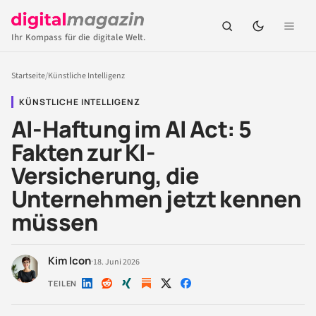
Ihr Kompass für die digitale Welt.
Startseite
/
Künstliche Intelligenz
KÜNSTLICHE INTELLIGENZ
AI-Haftung im AI Act: 5
Fakten zur KI-
Versicherung, die
Unternehmen jetzt kennen
müssen
Kim Icon
·
18. Juni 2026
TEILEN
Auf
Auf
Auf
Auf
Auf
LinkedIn
Reddit
Xing
X
Facebook
teilen
teilen
teilen
teilen
teilen