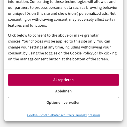
information. Consenting to these technologies will allow us and
keine Haftungsordnung geschaffen. Aber er hat die
our partners to process personal data such as browsing behavior
Regeln verändert, nach denen bestehende
or unique IDs on this site and show (non-) personalized ads. Not
consenting or withdrawing consent, may adversely affect certain
Haftungsordnungen angewendet werden. Haben Sie
features and functions.
Ihre KI-Systeme bereits klassifiziert – und wissen Sie,
Click below to consent to the above or make granular
welche davon heute schon unter Hochrisiko fallen
choices. Your choices will be applied to this site only. You can
change your settings at any time, including withdrawing your
würden?
consent, by using the toggles on the Cookie Policy, or by clicking
on the manage consent button at the bottom of the screen.
Mehr zu den allgemeinen Vorgaben, Risikoklassen und
To-dos steht in unserer
zentralen EU-AI-Act-Übersicht
für Unternehmen
.
Akzeptieren
Ablehnen
ANALYSE
EU AI ACT
RECHT
Optionen verwalten
Cookie-Richtlinie
Datenschutzerklärung
Impressum
In der Reihe
Künstliche Intelligenz