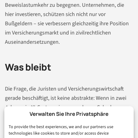
Beweislastumkehr zu begegnen. Unternehmen, die
hier investieren, schützen sich nicht nur vor
Bußgeldern – sie verbessern gleichzeitig ihre Position
im Versicherungsmarkt und in zivilrechtlichen
Auseinandersetzungen.
Was bleibt
Die Frage, die Juristen und Versicherungswirtschaft
gerade beschäftigt, ist keine abstrakte: Wenn in zwei
Jahren ein KI-System einen messbaren Schaden
Verwalten Sie Ihre Privatsphäre
verursacht – wer trägt das Risiko, wenn
Dokumentation fehlt, Verantwortlichkeiten unklar sind
To provide the best experiences, we and our partners use
technologies like cookies to store and/or access device
und die Beweislast umgekehrt wurde? Der AI Act hat