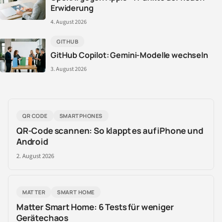
Erwiderung
4. August 2026
GITHUB
GitHub Copilot: Gemini-Modelle wechseln
3. August 2026
QR CODE
SMARTPHONES
QR-Code scannen: So klappt es auf iPhone und
Android
2. August 2026
MATTER
SMART HOME
Matter Smart Home: 6 Tests für weniger
Gerätechaos