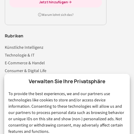
Jetzt hinzufügen
Warum lohnt sich das?
Rubriken
Künstliche Intelligenz
Technologie & IT
E-Commerce & Handel
Consumer & Digital Life
Marketing
Verwalten Sie Ihre Privatsphäre
Finanzen & FinTech
To provide the best experiences, we and our partners use
Business & Karriere
technologies like cookies to store and/or access device
Sicherheit & Recht
information. Consenting to these technologies will allow us and
Digitalisierung
our partners to process personal data such as browsing behavior
Marketing
or unique IDs on this site and show (non-) personalized ads. Not
consenting or withdrawing consent, may adversely affect certain
features and functions.
Magazin