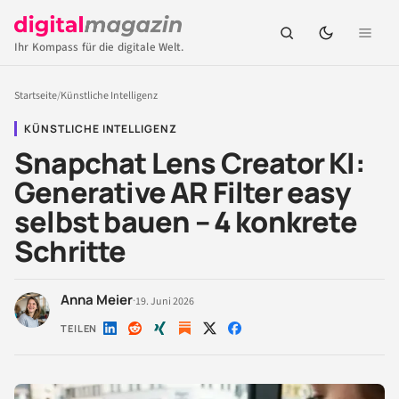
Ihr Kompass für die digitale Welt.
Startseite
/
Künstliche Intelligenz
KÜNSTLICHE INTELLIGENZ
Snapchat Lens Creator KI:
Generative AR Filter easy
selbst bauen – 4 konkrete
Schritte
Anna Meier
·
19. Juni 2026
TEILEN
Auf
Auf
Auf
Auf
Auf
LinkedIn
Reddit
Xing
X
Facebook
teilen
teilen
teilen
teilen
teilen