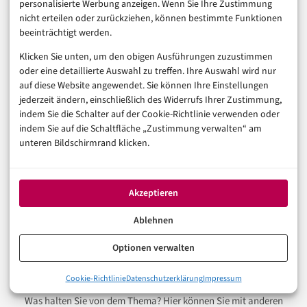
Kreativität überrascht nämlich immer wieder. Auch
personalisierte Werbung anzeigen. Wenn Sie Ihre Zustimmung
nicht erteilen oder zurückziehen, können bestimmte Funktionen
mich.
beeinträchtigt werden.
Klicken Sie unten, um den obigen Ausführungen zuzustimmen
AGENTIC AI
NEWS
PERSONALISIERUNG
oder eine detaillierte Auswahl zu treffen. Ihre Auswahl wird nur
auf diese Website angewendet. Sie können Ihre Einstellungen
jederzeit ändern, einschließlich des Widerrufs Ihrer Zustimmung,
indem Sie die Schalter auf der Cookie-Richtlinie verwenden oder
In der Reihe
Künstliche Intelligenz
indem Sie auf die Schaltfläche „Zustimmung verwalten“ am
unteren Bildschirmrand klicken.
VORHERIGER ARTIKEL
Siri AI in Deutschland: 5 Gründe, warum es hakt
Akzeptieren
NÄCHSTER ARTIKEL
Ablehnen
Claude Design und Code: Warum der KI-Handoff zählt
Optionen verwalten
Cookie-Richtlinie
Datenschutzerklärung
Impressum
Was halten Sie von dem Thema? Hier können Sie mit anderen