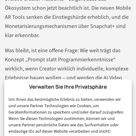
Ökosystem schon jetzt beachtlich ist. Die neuen Mobile
AR Tools senken die Einstiegshürde erheblich, und die
Monetarisierungsmechanismen über Snapchat+ sind
klar erkennbar.
Was bleibt, ist eine offene Frage: Wie weit trägt das
Konzept „Prompt statt Programmierkenntnisse“
wirklich, wenn Creator wirklich individuelle, komplexe
Erlebnisse bauen wollen – und werden die AI Video
Lenses jemals für alle Nutzerinnen und Nutzer
Verwalten Sie Ihre Privatsphäre
verfügbar sein, oder bleiben sie dauerhaft hinter der
Um Ihnen das bestmögliche Erlebnis zu bieten, verwenden wir
Paywall?
und unsere Partner Technologien wie Cookies, um
Geräteinformationen zu speichern und/oder darauf zuzugreifen.
Wenn Sie diesen Technologien zustimmen, können wir und
Probieren Sie Easy Lens aus – und schreiben Sie mir,
unsere Partner persönliche Daten wie das Surfverhalten oder
was bei Ihrem ersten Prompt rausgekommen ist. KI-
eindeutige IDs auf dieser Website verarbeiten und (nicht)