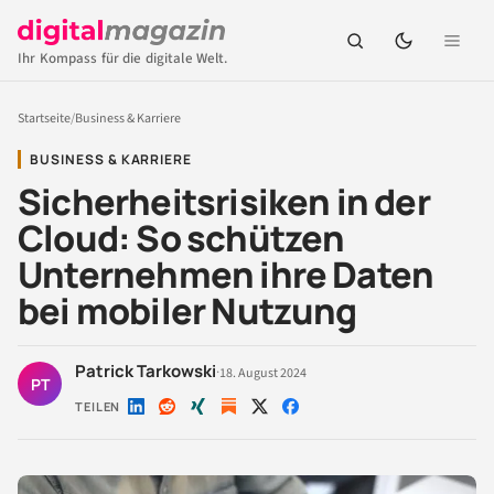
Ihr Kompass für die digitale Welt.
Startseite
/
Business & Karriere
BUSINESS & KARRIERE
Sicherheitsrisiken in der
Cloud: So schützen
Unternehmen ihre Daten
bei mobiler Nutzung
Patrick Tarkowski
·
18. August 2024
PT
TEILEN
Auf
Auf
Auf
Auf
Auf
LinkedIn
Reddit
Xing
X
Facebook
teilen
teilen
teilen
teilen
teilen