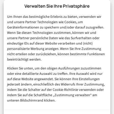
Technologie & IT
Verwalten Sie Ihre Privatsphäre
E-Commerce & Handel
Um Ihnen das bestmögliche Erlebnis zu bieten, verwenden wir
Consumer & Digital Life
und unsere Partner Technologien wie Cookies, um
Marketing
Geräteinformationen zu speichern und/oder darauf zuzugreifen.
Finanzen & FinTech
Wenn Sie diesen Technologien zustimmen, können wir und
unsere Partner persönliche Daten wie das Surfverhalten oder
Business & Karriere
eindeutige IDs auf dieser Website verarbeiten und (nicht)
Sicherheit & Recht
personalisierte Werbung anzeigen. Wenn Sie Ihre Zustimmung
Digitalisierung
nicht erteilen oder zurückziehen, können bestimmte Funktionen
Marketing
beeinträchtigt werden.
Klicken Sie unten, um den obigen Ausführungen zuzustimmen
Magazin
oder eine detaillierte Auswahl zu treffen. Ihre Auswahl wird nur
auf diese Website angewendet. Sie können Ihre Einstellungen
Unsere Redaktion
jederzeit ändern, einschließlich des Widerrufs Ihrer Zustimmung,
Werbeformate & Media Kit
indem Sie die Schalter auf der Cookie-Richtlinie verwenden oder
indem Sie auf die Schaltfläche „Zustimmung verwalten“ am
Rechtliches
unteren Bildschirmrand klicken.
Impressum