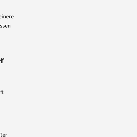
einere
ssen
r
ft
ßer