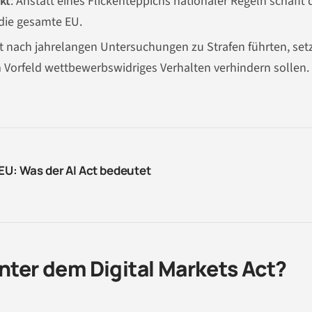
kt
: Anstatt eines Flickenteppichs nationaler Regeln schafft 
die gesamte EU.
st nach jahrelangen Untersuchungen zu Strafen führten, setz
 Vorfeld wettbewerbswidriges Verhalten verhindern sollen.
 EU: Was der AI Act bedeutet
unter dem Digital Markets Act?