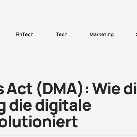
FinTech
Tech
Marketing
s Act (DMA): Wie d
die digitale
olutioniert