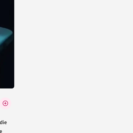
die
e