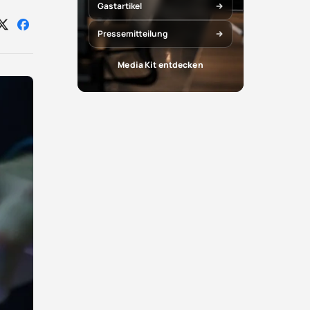
Gastartikel
Auf
Auf
Pressemitteilung
X
Facebook
teilen
teilen
Media Kit entdecken