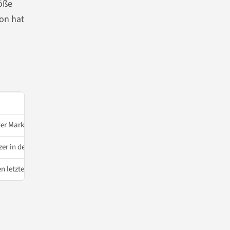
röße
on hat
er
Marktkapitalisierung von mindestens 75 Milliarden Euro
er in der EU
n letzten drei Jahren erreicht wurden)