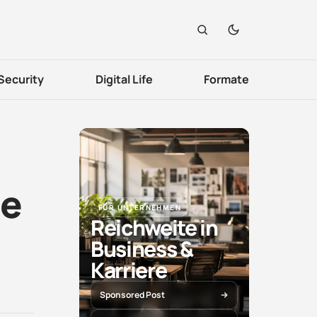
Security
Digital Life
Formate
ie
FÜR UNTERNEHMEN
Reichweite in
Business &
Karriere
Sponsored Post