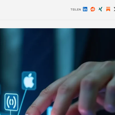
TEILEN
Auf
Auf
Auf
LinkedIn
Reddit
Xing
teilen
teilen
teilen