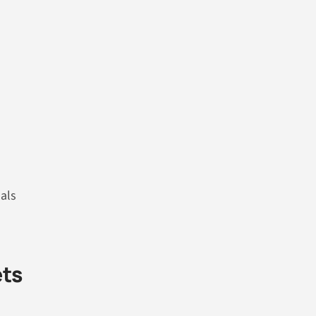
als
ets