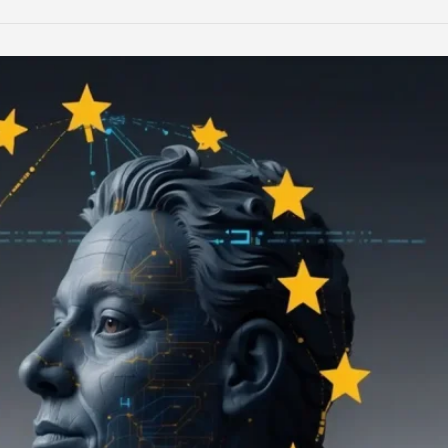
LinkedIn
Reddit
Xing
teilen
teilen
teilen