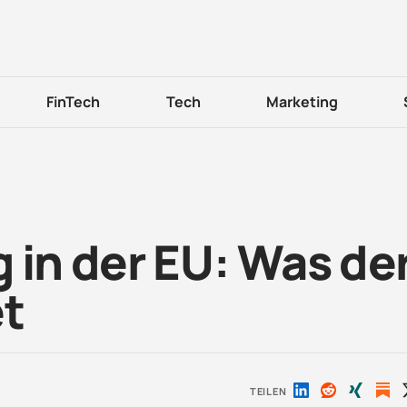
FinTech
Tech
Marketing
 in der EU: Was de
et
TEILEN
Auf
Auf
Auf