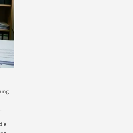
lung
.
die