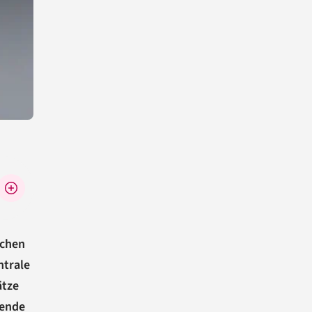
schen
ntrale
ätze
hende