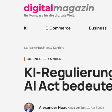
Ihr Kompass für die digitale Welt.
KI
E-Commerce
Business
Startseite
/
Business & Karriere
BUSINESS & KARRIERE
KI-Regulierung
AI Act bedeut
Alexander Noack
·
631 Artikel
·
10. April 2024