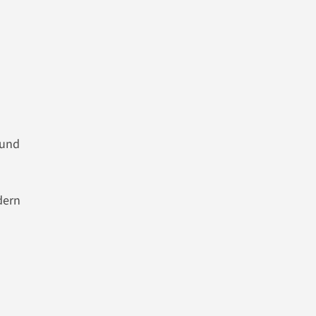
m
 und
dern