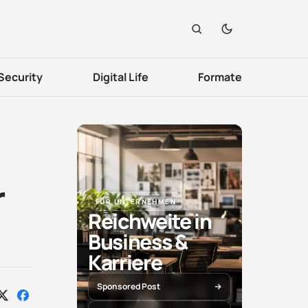
Security
Digital Life
Formate
r
FÜR UNTERNEHMEN
Reichweite in
Business &
Karriere
Sponsored Post
Auf
Auf