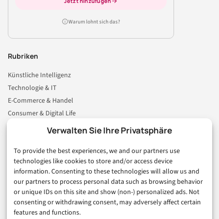
Jetzt hinzufügen
Warum lohnt sich das?
Rubriken
Künstliche Intelligenz
Technologie & IT
E-Commerce & Handel
Consumer & Digital Life
Marketing
Verwalten Sie Ihre Privatsphäre
Finanzen & FinTech
To provide the best experiences, we and our partners use
Business & Karriere
technologies like cookies to store and/or access device
Sicherheit & Recht
information. Consenting to these technologies will allow us and
Digitalisierung
our partners to process personal data such as browsing behavior
Marketing
or unique IDs on this site and show (non-) personalized ads. Not
consenting or withdrawing consent, may adversely affect certain
features and functions.
Magazin