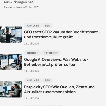
Auswirkungen hat.
Alexander Noack
25. Juli 2026
ANALYSE
SEO
GEO statt SEO? Warum der Begriff stimmt –
und trotzdem zu kurz greift
15. Juli 2026
GOOGLE
RATGEBER
Google AI Overviews: Was Website-
Betreiber jetzt prüfen sollten
14. Juli 2026
ANALYSE
SEO
Perplexity SEO: Wie Quellen, Zitate und
Aktualität zusammenspielen
13. Juli 2026