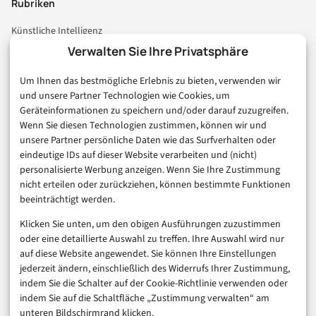
Rubriken
Künstliche Intelligenz
Technologie & IT
Verwalten Sie Ihre Privatsphäre
E-Commerce & Handel
Um Ihnen das bestmögliche Erlebnis zu bieten, verwenden wir
Consumer & Digital Life
und unsere Partner Technologien wie Cookies, um
Marketing
Geräteinformationen zu speichern und/oder darauf zuzugreifen.
Finanzen & FinTech
Wenn Sie diesen Technologien zustimmen, können wir und
unsere Partner persönliche Daten wie das Surfverhalten oder
Business & Karriere
eindeutige IDs auf dieser Website verarbeiten und (nicht)
Sicherheit & Recht
personalisierte Werbung anzeigen. Wenn Sie Ihre Zustimmung
Digitalisierung
nicht erteilen oder zurückziehen, können bestimmte Funktionen
Marketing
beeinträchtigt werden.
Klicken Sie unten, um den obigen Ausführungen zuzustimmen
Magazin
oder eine detaillierte Auswahl zu treffen. Ihre Auswahl wird nur
auf diese Website angewendet. Sie können Ihre Einstellungen
Unsere Redaktion
jederzeit ändern, einschließlich des Widerrufs Ihrer Zustimmung,
Werbeformate & Media Kit
indem Sie die Schalter auf der Cookie-Richtlinie verwenden oder
indem Sie auf die Schaltfläche „Zustimmung verwalten“ am
Rechtliches
unteren Bildschirmrand klicken.