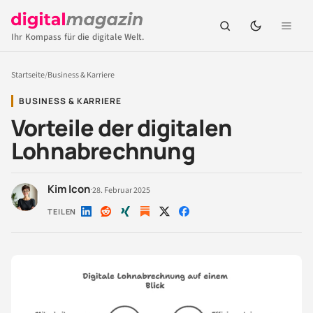
Ihr Kompass für die digitale Welt.
Startseite
/
Business & Karriere
BUSINESS & KARRIERE
Vorteile der digitalen
Lohnabrechnung
Kim Icon
·
28. Februar 2025
TEILEN
Auf
Auf
Auf
Auf
Auf
LinkedIn
Reddit
Xing
X
Facebook
teilen
teilen
teilen
teilen
teilen