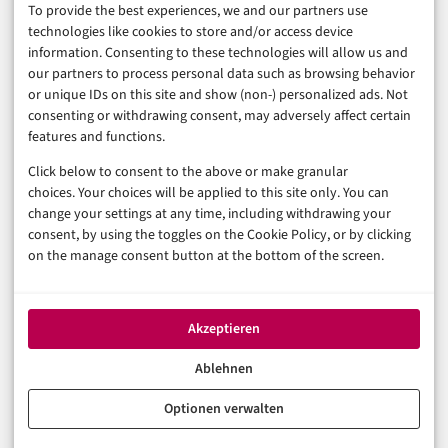
To provide the best experiences, we and our partners use
Business & Karriere
technologies like cookies to store and/or access device
Sicherheit & Recht
information. Consenting to these technologies will allow us and
Digitalisierung
our partners to process personal data such as browsing behavior
Marketing
or unique IDs on this site and show (non-) personalized ads. Not
consenting or withdrawing consent, may adversely affect certain
features and functions.
Magazin
Click below to consent to the above or make granular
Unsere Redaktion
choices. Your choices will be applied to this site only. You can
Werbeformate & Media Kit
change your settings at any time, including withdrawing your
consent, by using the toggles on the Cookie Policy, or by clicking
Rechtliches
on the manage consent button at the bottom of the screen.
Impressum
Datenschutzerklärung (EU)
Akzeptieren
Cookie-Richtlinie (EU)
Haftungsausschluss
Ablehnen
Optionen verwalten
© 2026 digital-magazin.de — Alle Rechte vorbehalten.