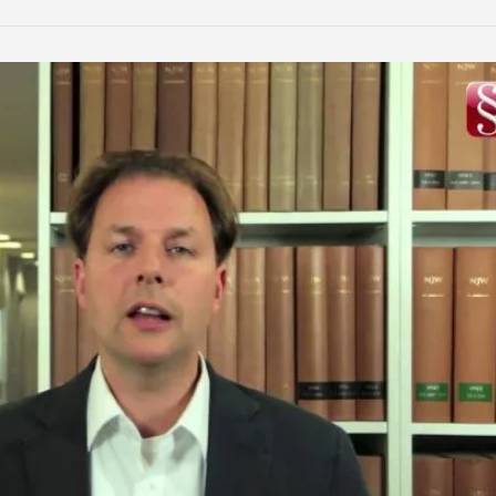
LinkedIn
Reddit
Xing
teilen
teilen
teilen