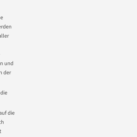
le
erden
ller
e
en und
h der
 die
auf die
ch
t