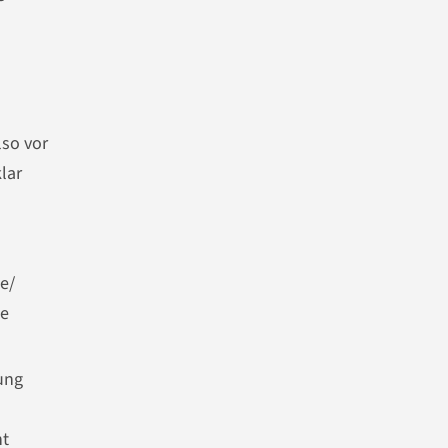
lso vor
lar
e/
le
ung
ht