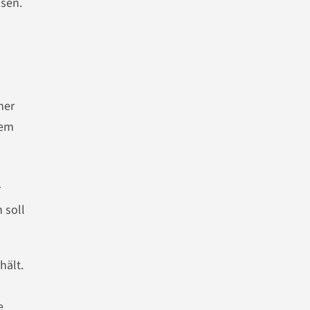
ssen.
her
rem
r
 soll
hält.
e