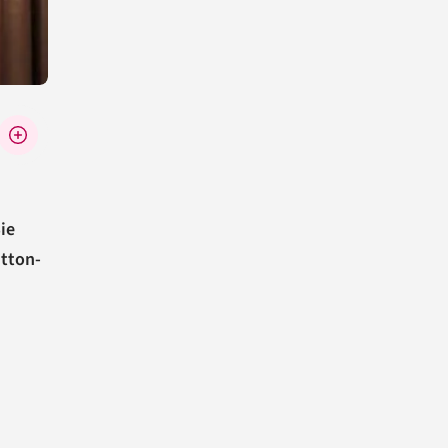
ie
utton-