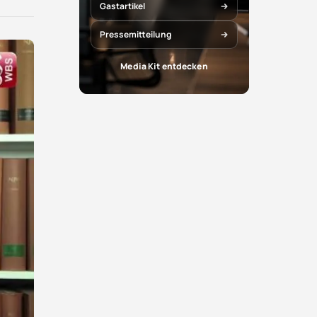
X
Facebook
Gastartikel
teilen
teilen
Pressemitteilung
Media Kit entdecken