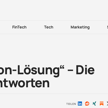
FinTech
Tech
Marketing
on-Lösung“ – Die
ntworten
TEILEN
Auf
Auf
Auf