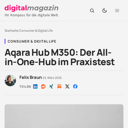
Ihr Kompass für die digitale Welt.
Startseite
/
Consumer & Digital Life
CONSUMER & DIGITAL LIFE
Aqara Hub M350: Der All-
in-One-Hub im Praxistest
Felix Braun
·
19. März 2026
TEILEN
Auf
Auf
Auf
Auf
Auf
LinkedIn
Reddit
Xing
X
Facebook
teilen
teilen
teilen
teilen
teilen