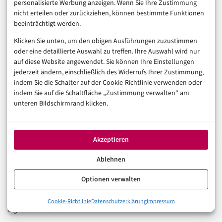
Digital Life
personalisierte Werbung anzeigen. Wenn Sie Ihre Zustimmung
nicht erteilen oder zurückziehen, können bestimmte Funktionen
Sponsored Post
beeinträchtigt werden.
Klicken Sie unten, um den obigen Ausführungen zuzustimmen
Gastartikel
oder eine detaillierte Auswahl zu treffen. Ihre Auswahl wird nur
auf diese Website angewendet. Sie können Ihre Einstellungen
Pressemitteilung
jederzeit ändern, einschließlich des Widerrufs Ihrer Zustimmung,
indem Sie die Schalter auf der Cookie-Richtlinie verwenden oder
Media Kit entdecken
indem Sie auf die Schaltfläche „Zustimmung verwalten“ am
unteren Bildschirmrand klicken.
Akzeptieren
Ablehnen
digital
magazin
.de
Optionen verwalten
Ihr Kompass für die digitale Welt. Fundierte Artikel zu
Digitalisierung, KI, E-Commerce, FinTech und Trends der
Cookie-Richtlinie
Datenschutzerklärung
Impressum
digitalen Wirtschaft.