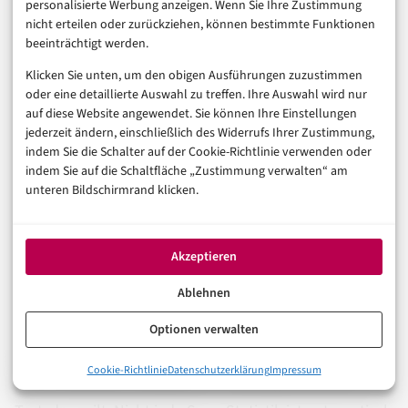
personalisierte Werbung anzeigen. Wenn Sie Ihre Zustimmung
dynamischer QR Code bleibt flexibel, führt aber über
nicht erteilen oder zurückziehen, können bestimmte Funktionen
beeinträchtigt werden.
den Anbieter. Fällt der Dienst aus, ändert Preise oder
sperrt Funktionen, hängt Ihr Code an dieser
Klicken Sie unten, um den obigen Ausführungen zuzustimmen
oder eine detaillierte Auswahl zu treffen. Ihre Auswahl wird nur
Infrastruktur.
auf diese Website angewendet. Sie können Ihre Einstellungen
jederzeit ändern, einschließlich des Widerrufs Ihrer Zustimmung,
Für Visitenkarten, WLAN-Zugänge, interne Hinweise
indem Sie die Schalter auf der Cookie-Richtlinie verwenden oder
indem Sie auf die Schaltfläche „Zustimmung verwalten“ am
oder einfache Landingpages reicht ein statischer Code.
unteren Bildschirmrand klicken.
Für Plakate, Verpackungen, Produktbeileger und
langfristige Kampagnen ist ein dynamischer Code oft
sinnvoller. Dann sollten Sie aber dokumentieren,
Akzeptieren
welcher Anbieter eingesetzt wird, welche Daten beim
Ablehnen
Scan anfallen und wer Zugriff auf die Statistiken hat.
Optionen verwalten
Besonders bei Marketingkampagnen im
E-Commerce
0%
Cookie-Richtlinie
Datenschutzerklärung
Impressum
QR Code erstellen: Was Suchende wirklich wissen wollen
und in Retention-Modellen
ist Tracking verlockend.