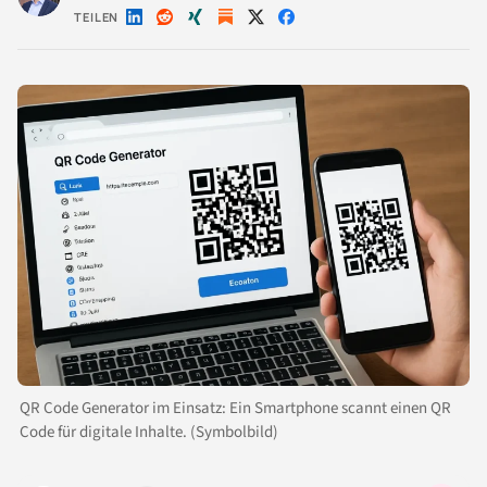
TEILEN
Auf
Auf
Auf
Auf
Auf
LinkedIn
Reddit
Xing
X
Facebook
teilen
teilen
teilen
teilen
teilen
QR Code Generator im Einsatz: Ein Smartphone scannt einen QR
Code für digitale Inhalte. (Symbolbild)