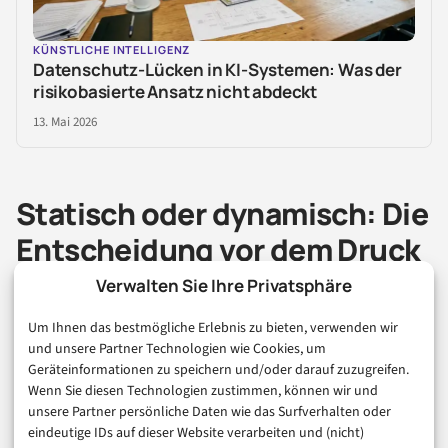
KÜNSTLICHE INTELLIGENZ
Datenschutz-Lücken in KI-Systemen: Was der
risikobasierte Ansatz nicht abdeckt
13. Mai 2026
Statisch oder dynamisch: Die
Entscheidung vor dem Druck
Verwalten Sie Ihre Privatsphäre
Der größte Fehler beim QR Code erstellen ist nicht ein
Um Ihnen das bestmögliche Erlebnis zu bieten, verwenden wir
schlechtes Design, sondern die falsche
und unsere Partner Technologien wie Cookies, um
Geräteinformationen zu speichern und/oder darauf zuzugreifen.
Grundentscheidung. Ein statischer QR Code ist
Wenn Sie diesen Technologien zustimmen, können wir und
dauerhaft, unabhängig und unkompliziert. Dafür lässt
unsere Partner persönliche Daten wie das Surfverhalten oder
eindeutige IDs auf dieser Website verarbeiten und (nicht)
sich sein Inhalt nach dem Druck nicht mehr ändern. Ein