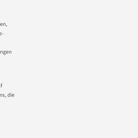
en,
s-
ungen
f
ms, die