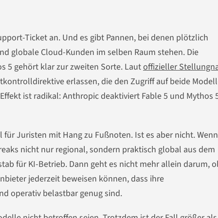
pport-Ticket an. Und es gibt Pannen, bei denen plötzlich
und globale Cloud-Kunden im selben Raum stehen. Die
 5 gehört klar zur zweiten Sorte. Laut
offizieller Stellung
kontrolldirektive erlassen, die den Zugriff auf beide Modell
fekt ist radikal: Anthropic deaktiviert Fable 5 und Mythos 5
l für Juristen mit Hang zu Fußnoten. Ist es aber nicht. Wenn
eaks nicht nur regional, sondern praktisch global aus dem
tab für KI-Betrieb. Dann geht es nicht mehr allein darum, o
Anbieter jederzeit beweisen können, dass ihre
nd operativ belastbar genug sind.
elle nicht betroffen seien. Trotzdem ist der Fall größer als