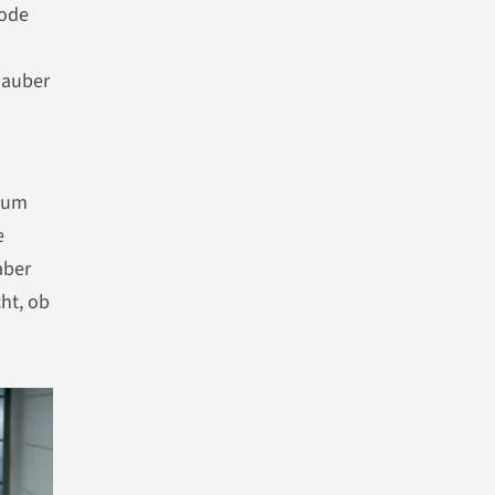
Code
 sauber
, um
e
aber
cht, ob