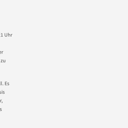
21 Uhr
er
 zu
l. Es
sis
r,
s