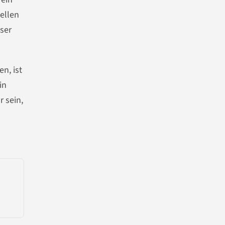
ellen
ser
n, ist
in
r sein,