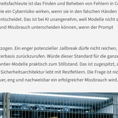
herheitsfachleute ist das Finden und Beheben von Fehlern in 
wie ein Cyberrisiko wirken, wenn sie in den falschen Händen
t entscheidet. Das ist bei KI unangenehm, weil Modelle nicht
x und Missbrauch unterscheiden können, wenn der Prompt
ogen. Ein enger potenzieller Jailbreak dürfe nicht reichen
erbasis zurückzurufen. Würde dieser Standard für die ganz
tier-Modelle praktisch zum Stillstand. Das ist zugespitzt, 
-Sicherheitsarchitektur lebt mit Restfehlern. Die Frage ist ni
euer, eng und nachweisbar ein erfolgreicher Missbrauch wird.