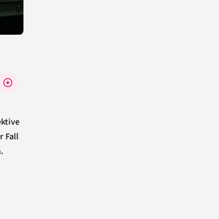
ektive
 Fall
.