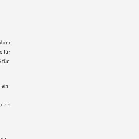
nahme
e für
 für
 ein
b ein
 ein