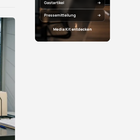
X
Facebook
Gastartikel
teilen
teilen
Pressemitteilung
Media Kit entdecken