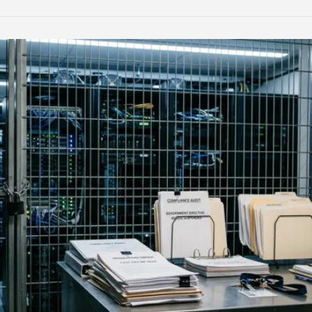
LinkedIn
Reddit
Xing
teilen
teilen
teilen