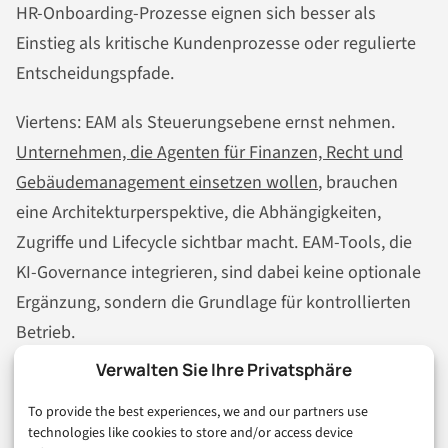
HR-Onboarding-Prozesse eignen sich besser als
Einstieg als kritische Kundenprozesse oder regulierte
Entscheidungspfade.
Viertens: EAM als Steuerungsebene ernst nehmen.
Unternehmen, die Agenten für Finanzen, Recht und
Gebäudemanagement einsetzen wollen
, brauchen
eine Architekturperspektive, die Abhängigkeiten,
Zugriffe und Lifecycle sichtbar macht. EAM-Tools, die
KI-Governance integrieren, sind dabei keine optionale
Ergänzung, sondern die Grundlage für kontrollierten
Betrieb.
Verwalten Sie Ihre Privatsphäre
Fünftens: Den Begriff „Agent-Flotte“ kritisch
hinterfragen, wenn er in Vendor-Pitches auftaucht. Was
To provide the best experiences, we and our partners use
technologies like cookies to store and/or access device
genau wird orchestriert? Welche Governance-