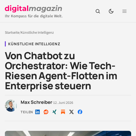
Ihr Kompass für die digitale Welt.
Startseite
/
Künstliche Intelligenz
KÜNSTLICHE INTELLIGENZ
Von Chatbot zu
Orchestrator: Wie Tech-
Riesen Agent-Flotten im
Enterprise steuern
Max Schreiber
·
12. Juni 2026
TEILEN
Auf
Auf
Auf
Auf
Auf
LinkedIn
Reddit
Xing
X
Facebook
teilen
teilen
teilen
teilen
teilen