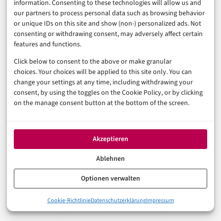
information. Consenting to these technologies will allow us and
Mechanismen sind eingebaut? Wie werden Fehler
our partners to process personal data such as browsing behavior
or unique IDs on this site and show (non-) personalized ads. Not
erkannt und behandelt? Plattformen, die auf diese
consenting or withdrawing consent, may adversely affect certain
Fragen keine konkreten Antworten liefern, verkaufen
features and functions.
Architektur-Vision – keine Produktreife.
Click below to consent to the above or make granular
choices. Your choices will be applied to this site only. You can
change your settings at any time, including withdrawing your
Praxis-Szenarien: Wo KI-
consent, by using the toggles on the Cookie Policy, or by clicking
on the manage consent button at the bottom of the screen.
Orchestration heute schon
greift
Akzeptieren
Ablehnen
Abstrakte Architekturdebatten helfen wenig, wenn die
Optionen verwalten
Frage lautet: Wo entsteht heute schon messbarer
Nutzen? Einige Bereiche kristallisieren sich als
0%
Cookie-Richtlinie
Datenschutzerklärung
Impressum
Vom Dialogfeld zur Steuerungsinstanz
besonders geeignet heraus – nicht weil die