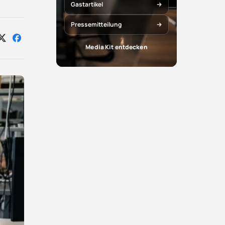
Gastartikel
Pressemitteilung
Auf
Auf
Media Kit entdecken
X
Facebook
teilen
teilen