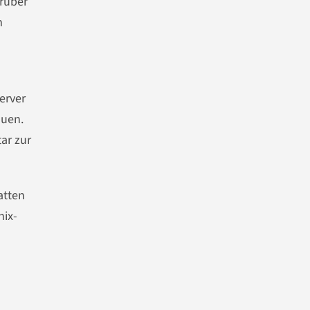
rüber
m
erver
auen.
ar zur
atten
nix-