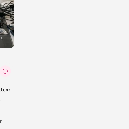
tten:
,
en