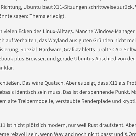
e Richtung, Ubuntu baut X11-Sitzungen schrittweise zurück.
önnte sagen: Thema erledigt.
n in vielen Ecken des Linux-Alltags. Manche Window-Manager
ch auf Verhalten, das Wayland aus guten Gründen nicht me
sierung, Spezial-Hardware, Grafiktabletts, uralte CAD-Soft
otebook plus Browser, und gerade
Ubuntus Abschied von der
r klar
.
schließen. Das wäre Quatsch. Aber es zeigt, dass X11 als Pro
ebasis identisch sein muss. Das ist der spannende Punkt. 
 alte Treibermodelle, verstaubte Renderpfade und krypt
1 ist nicht plötzlich modern, nur weil Rust draufsteht. Aber
me reizvoll sein, wenn Wayland noch nicht passt und X.Or