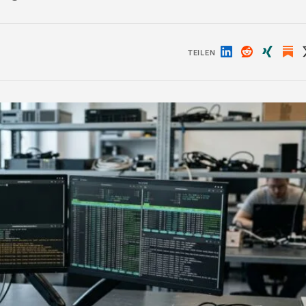
TEILEN
Auf
Auf
Auf
LinkedIn
Reddit
Xing
teilen
teilen
teilen