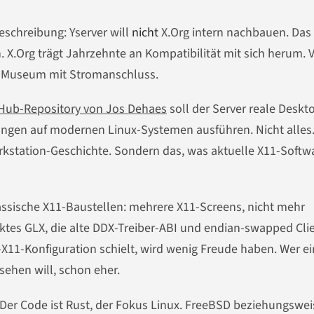
beschreibung: Yserver will
nicht
X.Org intern nachbauen. Das 
. X.Org trägt Jahrzehnte an Kompatibilität mit sich herum. V
er Museum mit Stromanschluss.
itHub-Repository von Jos Dehaes
soll der Server reale Deskt
n auf modernen Linux-Systemen ausführen. Nicht alles.
Workstation-Geschichte. Sondern das, was aktuelle X11-Softw
ssische X11-Baustellen: mehrere X11-Screens, nicht mehr
rektes GLX, die alte DDX-Treiber-ABI und endian-swapped Clie
-X11-Konfiguration schielt, wird wenig Freude haben. Wer e
sehen will, schon eher.
t. Der Code ist Rust, der Fokus Linux. FreeBSD beziehungswei