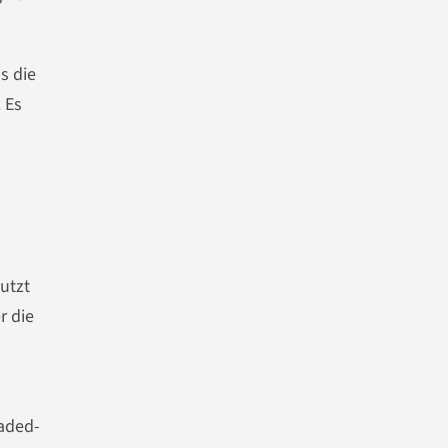
s die
 Es
utzt
r die
eaded-