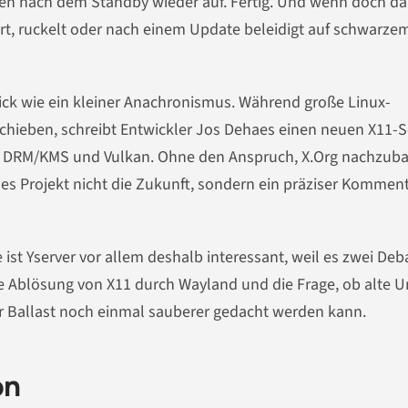
en nach dem Standby wieder auf. Fertig. Und wenn doch da
ert, ruckelt oder nach einem Update beleidigt auf schwarze
ick wie ein kleiner Anachronismus. Während große Linux-
chieben, schreibt Entwickler Jos Dehaes einen neuen X11-S
 auf DRM/KMS und Vulkan. Ohne den Anspruch, X.Org nachzub
ues Projekt nicht die Zukunft, sondern ein präziser Komment
ist Yserver vor allem deshalb interessant, weil es zwei Deb
e Ablösung von X11 durch Wayland und die Frage, ob alte U
r Ballast noch einmal sauberer gedacht werden kann.
on