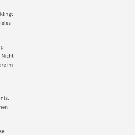
klingt
ieles
op-
 Nicht
are im
nts.
inen
se