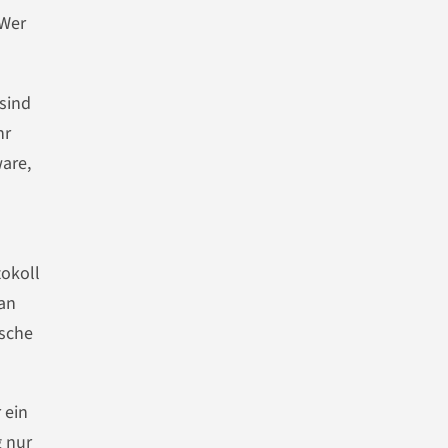
 Wer
 sind
hr
ware,
tokoll
Man
ische
 ein
g nur