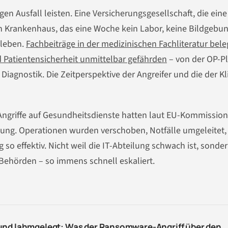
n Ausfall leisten. Eine Versicherungsgesellschaft, die eine
 Ein Krankenhaus, das eine Woche kein Labor, keine Bildgebu
nleben.
Fachbeiträge in der medizinischen Fachliteratur bele
 Patientensicherheit unmittelbar gefährden
– von der OP-P
agnostik. Die Zeitperspektive der Angreifer und die der Kli
ngriffe auf Gesundheitsdienste hatten laut EU-Kommission
gung. Operationen wurden verschoben, Notfälle umgeleitet,
so effektiv. Nicht weil die IT-Abteilung schwach ist, sonder
 Behörden – so immens schnell eskaliert.
und lahmgelegt: Was der Ransomware-Angriff über den