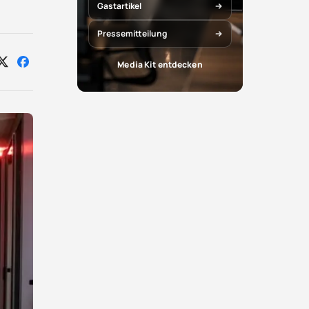
Gastartikel
Pressemitteilung
Media Kit entdecken
Auf
Auf
X
Facebook
teilen
teilen