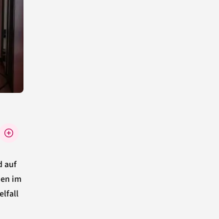
d auf
den im
lfall