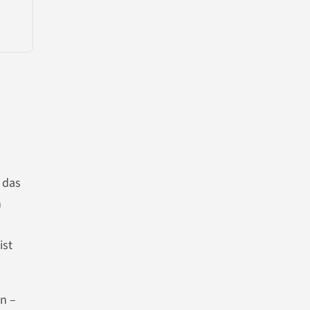
 das
h
ist
n –