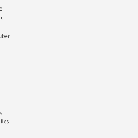
e
r.
über
,
lles