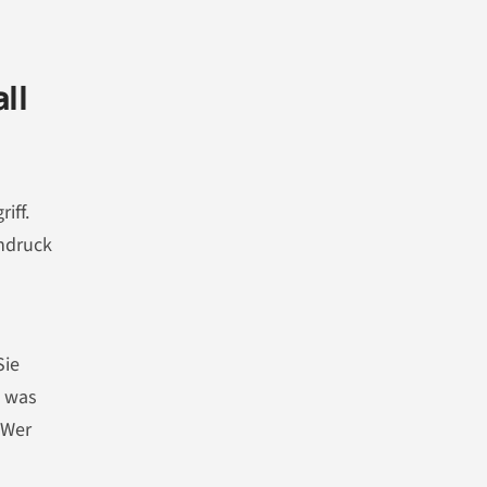
ll
iff.
chdruck
Sie
, was
 Wer