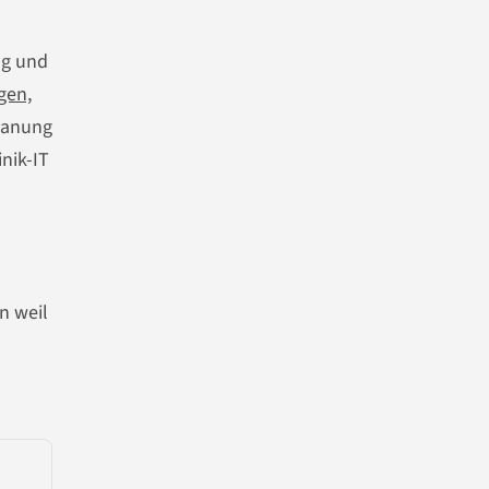
ng und
gen,
lanung
nik-IT
n weil