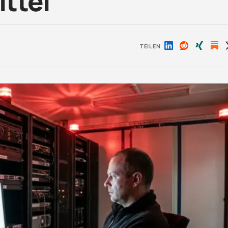
ttel
TEILEN
Auf
Auf
Auf
LinkedIn
Reddit
Xing
teilen
teilen
teilen