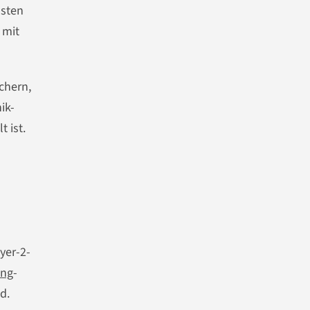
osten
 mit
chern,
ik-
 ist.
yer-2-
ing
-
d.