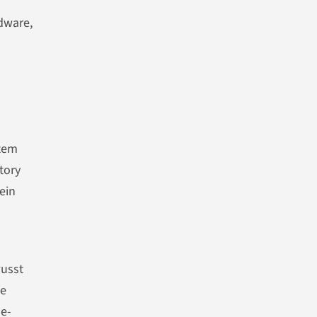
rdware,
stem
tory
ein
wusst
ie
se-