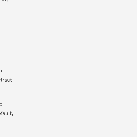
n
traut
nd
fault,