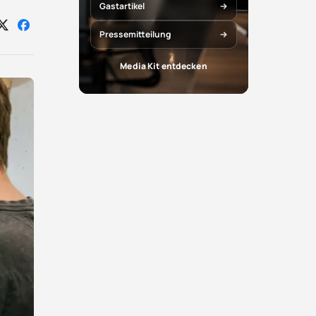
Gastartikel
Auf
Auf
Pressemitteilung
X
Facebook
teilen
teilen
Media Kit entdecken