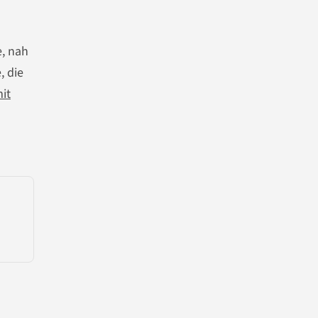
e, nah
, die
it