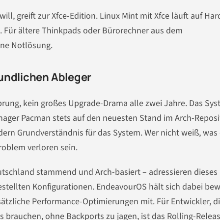
, greift zur Xfce-Edition. Linux Mint mit Xfce läuft auf Ha
 Für ältere Thinkpads oder Bürorechner aus dem
ine Notlösung.
undlichen Ableger
ssprung, kein großes Upgrade-Drama alle zwei Jahre. Das Sy
manager Pacman stets auf den neuesten Stand im Arch-Reposi
ordern Grundverständnis für das System. Wer nicht weiß, was 
oblem verloren sein.
tschland stammend und Arch-basiert – adressieren dieses
estellten Konfigurationen. EndeavourOS hält sich dabei be
ätzliche Performance-Optimierungen mit. Für Entwickler, d
s brauchen, ohne Backports zu jagen, ist das Rolling-Relea