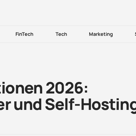
FinTech
Tech
Marketing
tionen 2026:
er und Self-Hostin