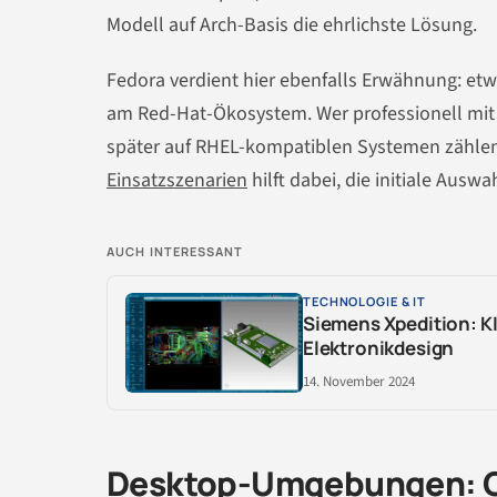
Modell auf Arch-Basis die ehrlichste Lösung.
Fedora verdient hier ebenfalls Erwähnung: etw
am Red-Hat-Ökosystem. Wer professionell mit E
später auf RHEL-kompatiblen Systemen zähle
Einsatzszenarien
hilft dabei, die initiale Auswa
AUCH INTERESSANT
TECHNOLOGIE & IT
Siemens Xpedition: KI
Elektronikdesign
14. November 2024
Desktop-Umgebungen: G