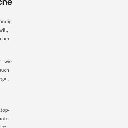
che
tändig.
ill,
acher
er wie
 auch
egie,
ktop-
unter
ibt,