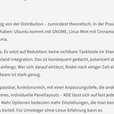
von der Distribution – zumindest theoretisch. In der Praxi
rt haben: Ubuntu kommt mit GNOME, Linux Mint mit Cinnam
sma.
Es setzt auf Reduktion: keine sichtbare Taskleiste im Sta
yland-Integration. Das ist konsequent gedacht, polarisiert a
nfangs. Wer sich darauf einlässt, findet nach einiger Zeit e
ware ist stark genug.
assbar, funktionsreich, mit einer Anpassungstiefe, die and
mes, individuelle Panellayouts – KDE lässt sich auf fast jed
l: Mehr Optionen bedeuten mehr Einstellungen, die man ke
in Vorteil. Für Umsteiger ohne Linux-Erfahrung kann es