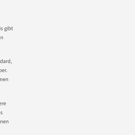
s gibt
on
ndard,
ber.
inen
ere
es
nnen