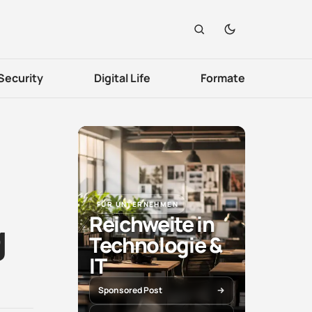
Security
Digital Life
Formate
FÜR UNTERNEHMEN
Reichweite in
g
Technologie &
IT
Sponsored Post