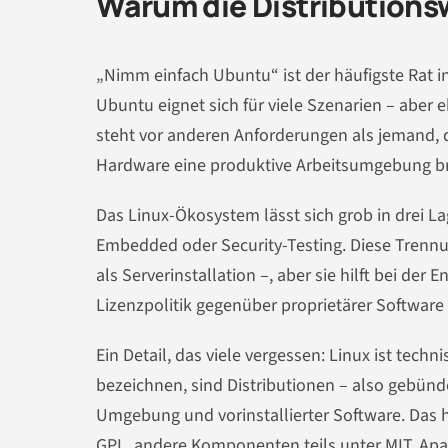
Warum die Distributions
„Nimm einfach Ubuntu“ ist der häufigste Rat in L
Ubuntu eignet sich für viele Szenarien – aber e
steht vor anderen Anforderungen als jemand,
Hardware eine produktive Arbeitsumgebung bra
Das Linux-Ökosystem lässt sich grob in drei Lag
Embedded oder Security-Testing. Diese Trennun
als Serverinstallation –, aber sie hilft bei de
Lizenzpolitik gegenüber proprietärer Software 
Ein Detail, das viele vergessen: Linux ist tech
bezeichnen, sind Distributionen – also gebün
Umgebung und vorinstallierter Software. Das h
GPL,
andere Komponenten teils unter MIT
, Ap