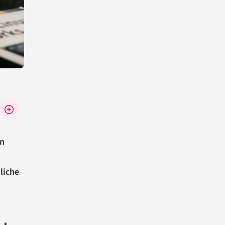
en
tliche