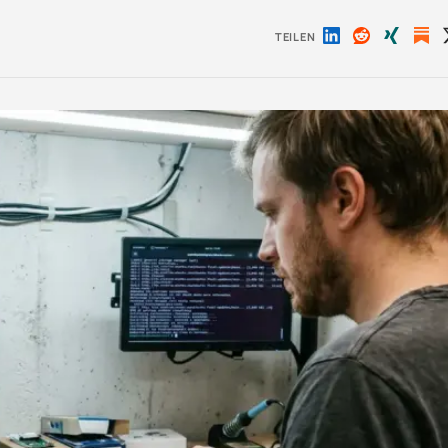
TEILEN
Auf
Auf
Auf
LinkedIn
Reddit
Xing
teilen
teilen
teilen