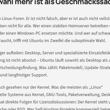
wahl mehr ist als Geschmackssa
inux-Foren. Er ist nicht falsch, aber er ist auch nicht volls
ben nicht für alle. Wer einen stabilen Heimserver betreiben w
 der einen Windows-PC ersetzen möchte. Und wer auf schw
ucht, trifft mit Ubuntu im Zweifel die suboptimale Wahl.
er aufteilen: Desktop, Server und spezialisierte Einsatzfeld
g ist nicht absolut – Ubuntu läuft sowohl als Desktop als
r Entscheidungsfindung. Was zählt: Paketmodell, Update-Strat
und langfristiger Support.
nisch gesehen nur der Kernel. Was die meisten als „Linux“
delte Systeme aus Kernel, GNU-Tools, Paketverwaltung, Des
at direkte Folgen für Lizenzdiskussionen: Der Kernel steht 
ache oder BSD. Wer Self-Hosting-Projekte kommerziell betre