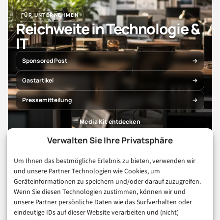
FÜR UNTERNEHMEN
Reichweite in Technologie &
IT
Sponsored Post
Gastartikel
Pressemitteilung
Media Kit entdecken
Verwalten Sie Ihre Privatsphäre
Um Ihnen das bestmögliche Erlebnis zu bieten, verwenden wir
und unsere Partner Technologien wie Cookies, um
Geräteinformationen zu speichern und/oder darauf zuzugreifen.
Wenn Sie diesen Technologien zustimmen, können wir und
unsere Partner persönliche Daten wie das Surfverhalten oder
digital
magazin
.de
eindeutige IDs auf dieser Website verarbeiten und (nicht)