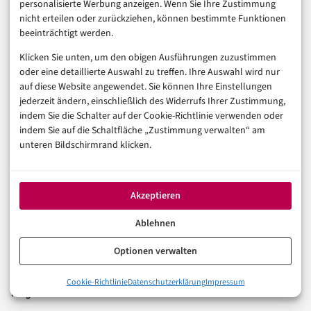
personalisierte Werbung anzeigen. Wenn Sie Ihre Zustimmung
Ihr Kompass für die digitale Welt. Fundierte Artikel zu
nicht erteilen oder zurückziehen, können bestimmte Funktionen
Digitalisierung, KI, E-Commerce, FinTech und Trends der
beeinträchtigt werden.
digitalen Wirtschaft.
Klicken Sie unten, um den obigen Ausführungen zuzustimmen
Rubriken
oder eine detaillierte Auswahl zu treffen. Ihre Auswahl wird nur
auf diese Website angewendet. Sie können Ihre Einstellungen
Künstliche Intelligenz
jederzeit ändern, einschließlich des Widerrufs Ihrer Zustimmung,
Technologie & IT
indem Sie die Schalter auf der Cookie-Richtlinie verwenden oder
indem Sie auf die Schaltfläche „Zustimmung verwalten“ am
E-Commerce & Handel
unteren Bildschirmrand klicken.
Consumer & Digital Life
Marketing
Finanzen & FinTech
Akzeptieren
Business & Karriere
Sicherheit & Recht
Ablehnen
Digitalisierung
Optionen verwalten
Marketing
Cookie-Richtlinie
Datenschutzerklärung
Impressum
Magazin