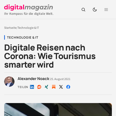
Ihr Kompass für die digitale Welt.
Startseite
/
Technologie & IT
TECHNOLOGIE & IT
Digitale Reisen nach
Corona: Wie Tourismus
smarter wird
Alexander Noack
·
25. August 2021
TEILEN
Auf
Auf
Auf
Auf
Auf
LinkedIn
Reddit
Xing
X
Facebook
teilen
teilen
teilen
teilen
teilen