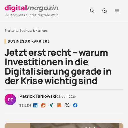
Ihr Kompass für die digitale Welt.
Startseite
/
Business & Karriere
BUSINESS & KARRIERE
Jetzt erst recht – warum
Investitionen in die
Digitalisierung gerade in
der Krise wichtig sind
Patrick Tarkowski
·
26. Juni 2020
PT
TEILEN
Auf
Auf
Auf
Auf
Auf
LinkedIn
Reddit
Xing
X
Facebook
teilen
teilen
teilen
teilen
teilen