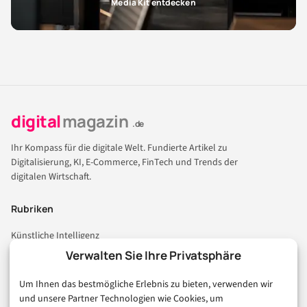
Media Kit entdecken
digital
magazin
.de
Ihr Kompass für die digitale Welt. Fundierte Artikel zu
Digitalisierung, KI, E-Commerce, FinTech und Trends der
digitalen Wirtschaft.
Rubriken
Künstliche Intelligenz
Technologie & IT
Verwalten Sie Ihre Privatsphäre
E-Commerce & Handel
Um Ihnen das bestmögliche Erlebnis zu bieten, verwenden wir
Consumer & Digital Life
und unsere Partner Technologien wie Cookies, um
Marketing