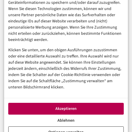
Geräteinformationen zu speichern und/oder darauf zuzugreifen.
Finanzen & FinTech
Wenn Sie diesen Technologien zustimmen, können wir und
unsere Partner persönliche Daten wie das Surfverhalten oder
Business & Karriere
eindeutige IDs auf dieser Website verarbeiten und (nicht)
Sicherheit & Recht
personalisierte Werbung anzeigen. Wenn Sie Ihre Zustimmung
Digitalisierung
nicht erteilen oder zurückziehen, können bestimmte Funktionen
Marketing
beeinträchtigt werden.
Klicken Sie unten, um den obigen Ausführungen zuzustimmen
Magazin
oder eine detaillierte Auswahl zu treffen. Ihre Auswahl wird nur
auf diese Website angewendet. Sie können Ihre Einstellungen
Unsere Redaktion
jederzeit ändern, einschließlich des Widerrufs Ihrer Zustimmung,
Werbeformate & Media Kit
indem Sie die Schalter auf der Cookie-Richtlinie verwenden oder
indem Sie auf die Schaltfläche „Zustimmung verwalten“ am
Rechtliches
unteren Bildschirmrand klicken.
Impressum
Datenschutzerklärung (EU)
Akzeptieren
Cookie-Richtlinie (EU)
Haftungsausschluss
Ablehnen