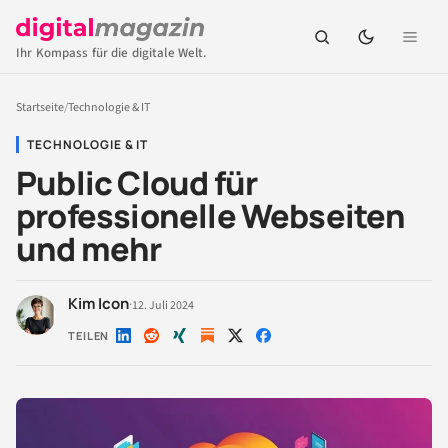
Ihr Kompass für die digitale Welt.
Startseite
/
Technologie & IT
TECHNOLOGIE & IT
Public Cloud für
professionelle Webseiten
und mehr
Kim Icon
·
12. Juli 2024
TEILEN
Auf
Auf
Auf
Auf
Auf
LinkedIn
Reddit
Xing
X
Facebook
teilen
teilen
teilen
teilen
teilen