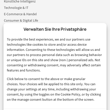
Künstliche Intelligenz
Technologie & IT
E-Commerce & Handel
Consumer & Digital Life
Marketing
Verwalten Sie Ihre Privatsphäre
Finanzen & FinTech
To provide the best experiences, we and our partners use
Business & Karriere
technologies like cookies to store and/or access device
Sicherheit & Recht
information. Consenting to these technologies will allow us and
Digitalisierung
our partners to process personal data such as browsing behavior
Marketing
or unique IDs on this site and show (non-) personalized ads. Not
consenting or withdrawing consent, may adversely affect certain
features and functions.
Magazin
Click below to consent to the above or make granular
Unsere Redaktion
choices. Your choices will be applied to this site only. You can
Werbeformate & Media Kit
change your settings at any time, including withdrawing your
consent, by using the toggles on the Cookie Policy, or by clicking
Rechtliches
on the manage consent button at the bottom of the screen.
Impressum