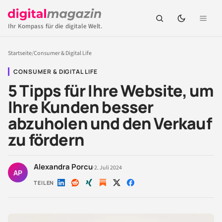
Ihr Kompass für die digitale Welt.
Startseite
/
Consumer & Digital Life
CONSUMER & DIGITAL LIFE
5 Tipps für Ihre Website, um
Ihre Kunden besser
abzuholen und den Verkauf
zu fördern
Alexandra Porcu
·
2. Juli 2024
AP
TEILEN
Auf
Auf
Auf
Auf
Auf
LinkedIn
Reddit
Xing
X
Facebook
teilen
teilen
teilen
teilen
teilen