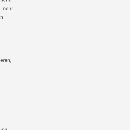
t mehr
rn
ieren,
ung,