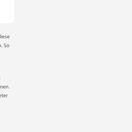
diese
. So
2
nnen.
eter