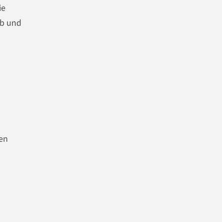
ie
eb und
den