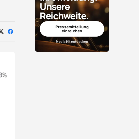
Unsere
Reichweite.
Pressemitteilung
einreichen
Auf
Auf
X
Facebook
Media Kit entdecken
teilen
teilen