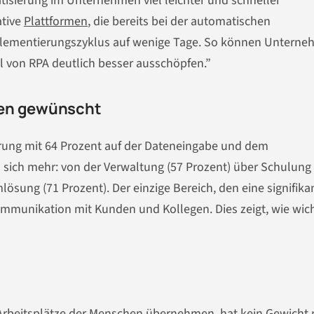
atisierung im Unternehmen viel leichter und schneller
ative
Plattformen
, die bereits bei der automatischen
mplementierungszyklus auf wenige Tage. So können Untern
al von RPA deutlich besser ausschöpfen.”
hen gewünscht
erung mit 64 Prozent auf der Dateneingabe und dem
 sich mehr: von der Verwaltung (57 Prozent) über Schulung
lösung (71 Prozent). Der einzige Bereich, den eine signifika
ommunikation mit Kunden und Kollegen. Dies zeigt, wie wich
e Arbeitsplätze der Menschen übernehmen, hat kein Gewicht 