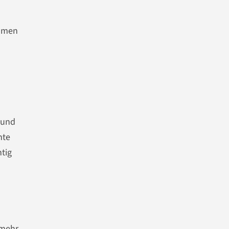
ehmen
 und
nte
tig
mehr.