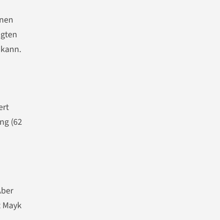
inen
agten
 kann.
ert
ng (62
Aber
t Mayk