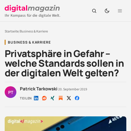
Ihr Kompass für die digitale Welt.
Startseite
/
Business & Karriere
BUSINESS & KARRIERE
Privatsphäre in Gefahr –
welche Standards sollen in
der digitalen Welt gelten?
Patrick Tarkowski
·
20. September 2019
PT
TEILEN
Auf
Auf
Auf
Auf
Auf
LinkedIn
Reddit
Xing
X
Facebook
teilen
teilen
teilen
teilen
teilen