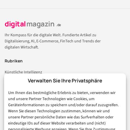
digital
magazin
.de
Ihr Kompass für die digitale Welt. Fundierte Artikel zu
Digitalisierung, KI, E-Commerce, FinTech und Trends der
digitalen Wirtschaft.
Rubriken
Künstliche Intelligenz
Technologie & IT
Verwalten Sie Ihre Privatsphäre
E-Commerce & Handel
Um Ihnen das bestmögliche Erlebnis zu bieten, verwenden wir
Consumer & Digital Life
und unsere Partner Technologien wie Cookies, um
Marketing
Geräteinformationen zu speichern und/oder darauf zuzugreifen.
Finanzen & FinTech
Wenn Sie diesen Technologien zustimmen, können wir und
unsere Partner persönliche Daten wie das Surfverhalten oder
Business & Karriere
eindeutige IDs auf dieser Website verarbeiten und (nicht)
Sicherheit & Recht
personalisierte Werbung anzeigen. Wenn Sie Ihre Zustimmung