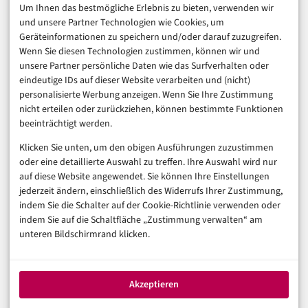
Um Ihnen das bestmögliche Erlebnis zu bieten, verwenden wir
Consumer & Digital Life
und unsere Partner Technologien wie Cookies, um
Marketing
Geräteinformationen zu speichern und/oder darauf zuzugreifen.
Finanzen & FinTech
Wenn Sie diesen Technologien zustimmen, können wir und
unsere Partner persönliche Daten wie das Surfverhalten oder
Business & Karriere
eindeutige IDs auf dieser Website verarbeiten und (nicht)
Sicherheit & Recht
personalisierte Werbung anzeigen. Wenn Sie Ihre Zustimmung
Digitalisierung
nicht erteilen oder zurückziehen, können bestimmte Funktionen
Marketing
beeinträchtigt werden.
Klicken Sie unten, um den obigen Ausführungen zuzustimmen
Magazin
oder eine detaillierte Auswahl zu treffen. Ihre Auswahl wird nur
auf diese Website angewendet. Sie können Ihre Einstellungen
Unsere Redaktion
jederzeit ändern, einschließlich des Widerrufs Ihrer Zustimmung,
Werbeformate & Media Kit
indem Sie die Schalter auf der Cookie-Richtlinie verwenden oder
indem Sie auf die Schaltfläche „Zustimmung verwalten“ am
Rechtliches
unteren Bildschirmrand klicken.
Impressum
Datenschutzerklärung (EU)
Akzeptieren
Cookie-Richtlinie (EU)