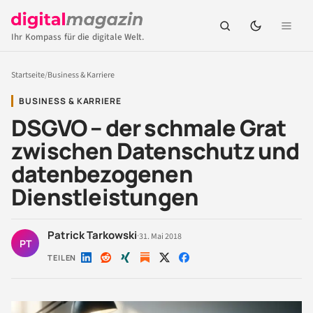
Ihr Kompass für die digitale Welt.
Startseite
/
Business & Karriere
BUSINESS & KARRIERE
DSGVO – der schmale Grat
zwischen Datenschutz und
datenbezogenen
Dienstleistungen
Patrick Tarkowski
·
31. Mai 2018
PT
TEILEN
Auf
Auf
Auf
Auf
Auf
LinkedIn
Reddit
Xing
X
Facebook
teilen
teilen
teilen
teilen
teilen